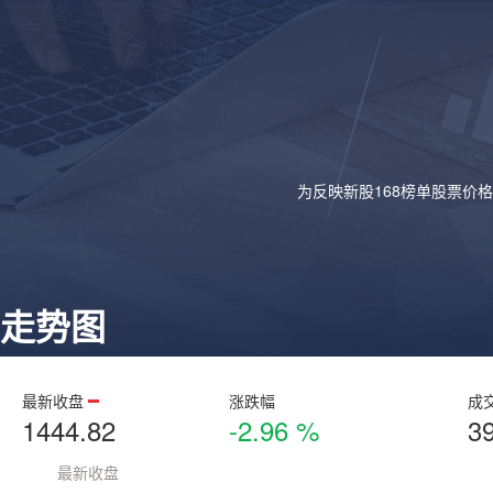
为反映新股168榜单股票价
走势图
最新收盘
涨跌幅
成
1444.82
-2.96 %
3