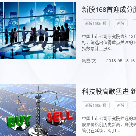
新股168首迎成分
新股168研报
新股
中国上市公司研究院去年12
标，筛选出值得重点关注的1
指数累计上涨8....
杨霞/文
2018-05-18 16
科技股高歌猛进 新
新股168研报
新股
中国上市公司研究院筛选的新
股票价格创历史新高，赚钱效
管仍在延续，3月1...