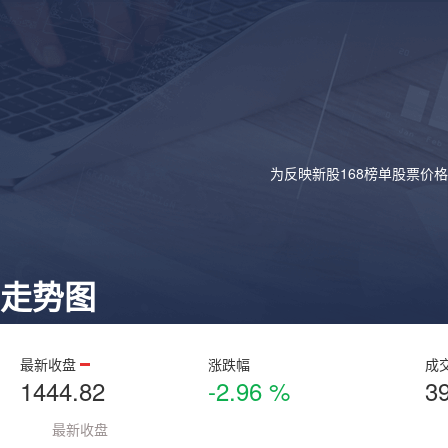
为反映新股168榜单股票价
走势图
最新收盘
涨跌幅
成
1444.82
-2.96 %
3