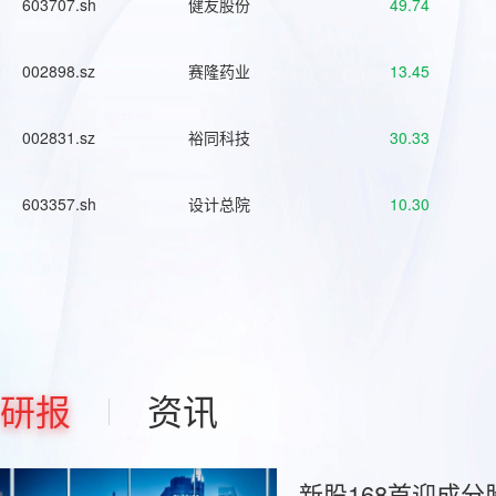
603707.sh
健友股份
49.74
002898.sz
赛隆药业
13.45
002831.sz
裕同科技
30.33
603357.sh
设计总院
10.30
研报
资讯
新股168首迎成分