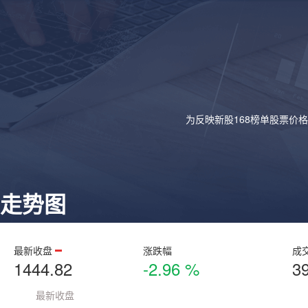
为反映新股168榜单股票价
走势图
最新收盘
涨跌幅
成
1444.82
-2.96 %
3