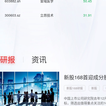
603882.sh
金域医学
50.45
300603.sz
立昂技术
31.91
研报
资讯
新股168首迎成分
新股168研报
新股
中国上市公司研究院去年12
标，筛选出值得重点关注的1