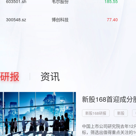
603501.sh
韦尔股份
185.55
300548.sz
博创科技
77.40
研报
资讯
新股168首迎成分
新股168研报
新股
中国上市公司研究院去年12
标，筛选出值得重点关注的1