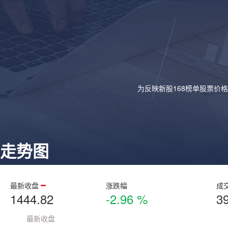
为反映新股168榜单股票价
走势图
最新收盘
涨跌幅
成
1444.82
-2.96 %
3