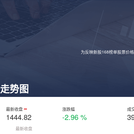
为反映新股168榜单股票价
走势图
最新收盘
涨跌幅
成
1444.82
-2.96 %
3