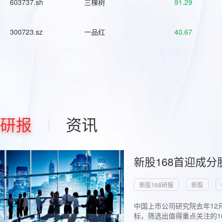
603737.sh
三棵树
91.29
300723.sz
一品红
40.67
研报
资讯
新股168首迎成分
新股168研报
新股
中国上市公司研究院去年12
标，筛选出值得重点关注的1