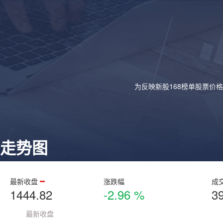
为反映新股168榜单股票价
走势图
最新收盘
涨跌幅
成
1444.82
-2.96 %
3