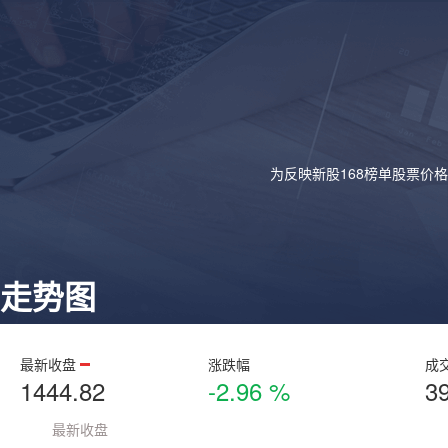
为反映新股168榜单股票价
走势图
最新收盘
涨跌幅
成
1444.82
-2.96 %
3