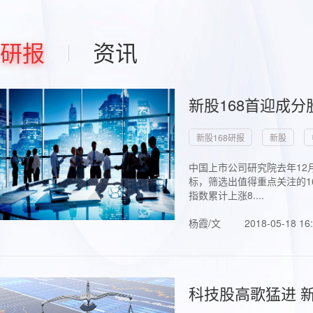
研报
资讯
新股168首迎成分
新股168研报
新股
中国上市公司研究院去年12
标，筛选出值得重点关注的1
指数累计上涨8....
杨霞/文
2018-05-18 16
科技股高歌猛进 新