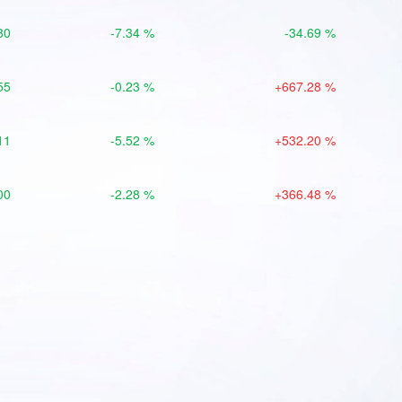
80
-7.34 %
-34.69 %
55
-0.23 %
+667.28 %
11
-5.52 %
+532.20 %
00
-2.28 %
+366.48 %