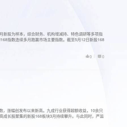
过3个月新股为样本，综合财务、机构增减持、特色调研等多项指
68指数连续多月跑赢市场主要指数。截至5月12日新股168
0
0
股指数，涨幅创发布以来新高。九成行业获得超额收益，10余只
高成长股聚集的新股168板块3月持续攀升。与此同时，严监