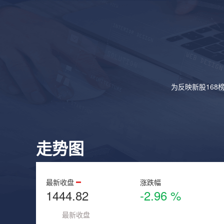
为反映新股168
走势图
最新收盘
涨跌幅
1444.82
-2.96 %