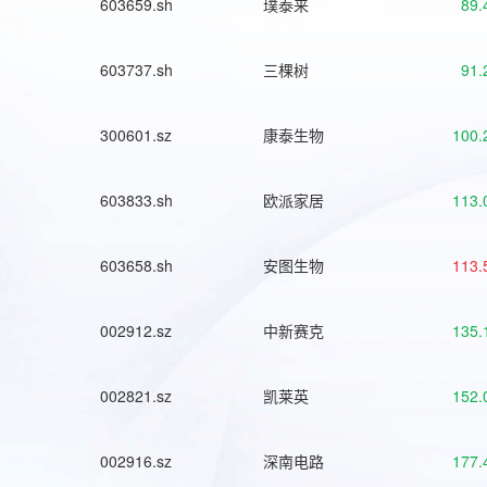
603659.sh
璞泰来
89.
603737.sh
三棵树
91.
300601.sz
康泰生物
100.
603833.sh
欧派家居
113.
603658.sh
安图生物
113.
002912.sz
中新赛克
135.
002821.sz
凯莱英
152.
002916.sz
深南电路
177.