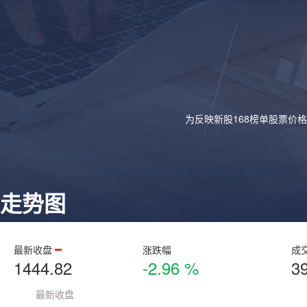
为反映新股168榜单股票价
走势图
最新收盘
涨跌幅
成
1444.82
-2.96 %
3