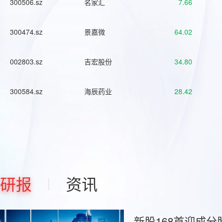
300506.sz
名家汇
7.66
300474.sz
景嘉微
64.02
002803.sz
吉宏股份
34.80
300584.sz
海辰药业
28.42
研报
资讯
新股168首迎成分