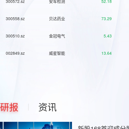
300572.sz
安车检测
52.18
300558.sz
贝达药业
73.29
300510.sz
金冠电气
5.43
002849.sz
威星智能
13.64
研报
资讯
新股168首迎成分