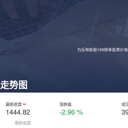
为反映新股168榜单股票价
走势图
最新收盘
涨跌幅
成
1444.82
-2.96 %
3