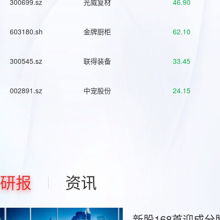
300699.sz
光威复材
46.90
603180.sh
金牌厨柜
62.10
300545.sz
联得装备
33.45
002891.sz
中宠股份
24.15
研报
资讯
新股168首迎成分