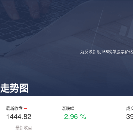
为反映新股168榜单股票价
走势图
最新收盘
涨跌幅
成
1444.82
-2.96 %
3