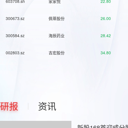
603708.sh
家家悦
22.80
300673.sz
佩蒂股份
26.00
300584.sz
海辰药业
28.42
002803.sz
吉宏股份
34.80
研报
资讯
新股168首迎成分