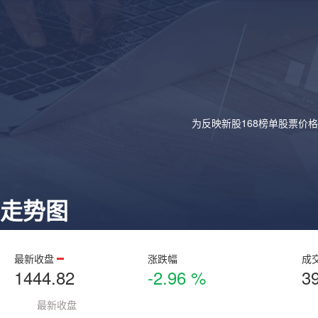
为反映新股168榜单股票价
走势图
最新收盘
涨跌幅
成
1444.82
-2.96 %
3