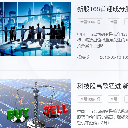
新股168首迎成分
新股168研报
新股
中国上市公司研究院去年12
标，筛选出值得重点关注的1
指数累计上涨8....
杨霞/文
2018-05-18 16
科技股高歌猛进 新
新股168研报
新股
中国上市公司研究院筛选的新
股票价格创历史新高，赚钱效
管仍在延续，3月1...