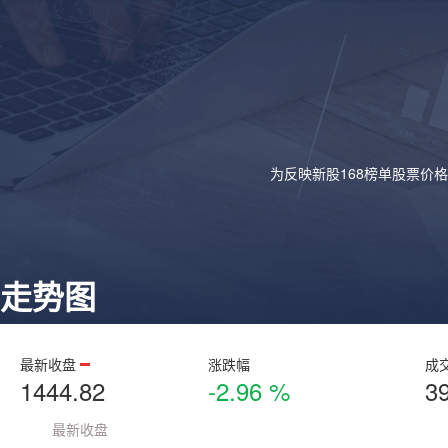
为反映新股168榜单股票价
走势图
最新收盘
涨跌幅
成
1444.82
-2.96 %
3