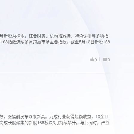
过3个月新股为样本，综合财务、机构增减持、特色调研等多项指
68指数连续多月跑赢市场主要指数。截至5月12日新股168
0
0
股指数，涨幅创发布以来新高。九成行业获得超额收益，10余只
高成长股聚集的新股168板块3月持续攀升。与此同时，严监