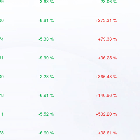
29
-3.63 %
-23.06 %
00
-8.81 %
+273.31 %
74
-5.33 %
+79.33 %
91
-9.99 %
+36.25 %
00
-2.28 %
+366.48 %
78
-6.91 %
+140.96 %
11
-5.52 %
+532.20 %
78
-6.60 %
+38.61 %