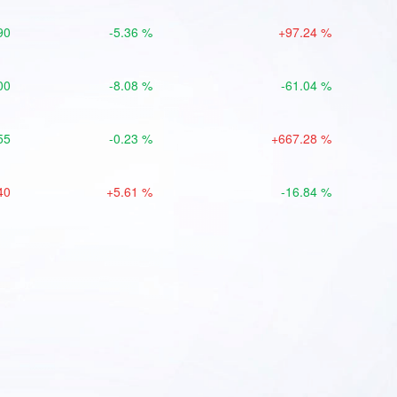
90
-5.36 %
+97.24 %
00
-8.08 %
-61.04 %
55
-0.23 %
+667.28 %
40
+5.61 %
-16.84 %