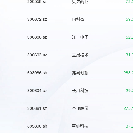
300558.sz
贝达药业
73.
300672.sz
国科微
59.
300666.sz
江丰电子
52.
300603.sz
立昂技术
31.
603986.sh
兆易创新
283.
300604.sz
长川科技
29.
300661.sz
圣邦股份
275.
603690.sh
至纯科技
37.