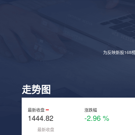
为反映新股168
走势图
最新收盘
涨跌幅
1444.82
-2.96 %