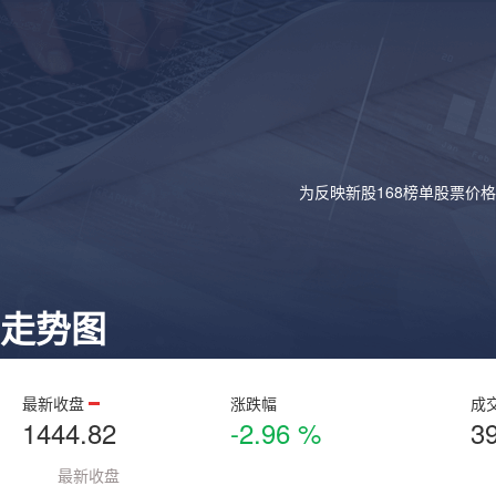
为反映新股168榜单股票价
走势图
最新收盘
涨跌幅
成
1444.82
-2.96 %
3