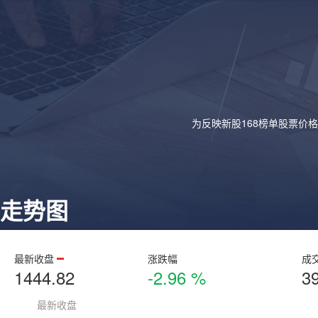
为反映新股168榜单股票价
走势图
最新收盘
涨跌幅
成
1444.82
-2.96 %
3