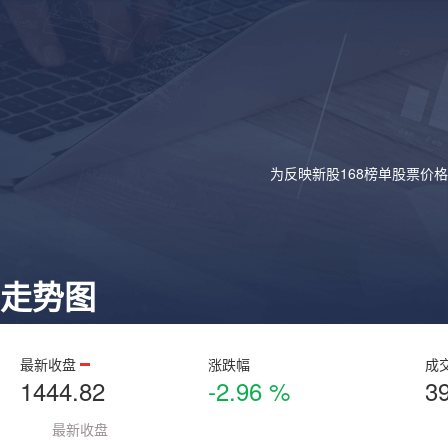
为反映新股168榜单股票价
走势图
最新收盘
涨跌幅
成
1444.82
-2.96 %
3