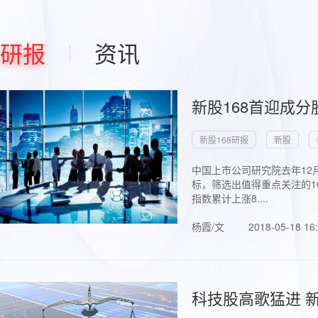
研报
资讯
新股168首迎成分
新股168研报
新股
中国上市公司研究院去年12
标，筛选出值得重点关注的1
指数累计上涨8....
杨霞/文
2018-05-18 16
科技股高歌猛进 新