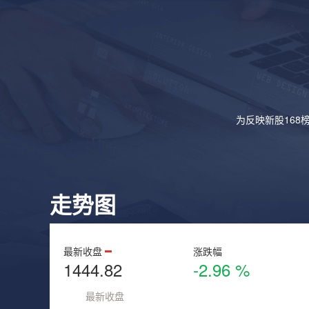
为反映新股168
走势图
最新收盘
涨跌幅
1444.82
-2.96 %