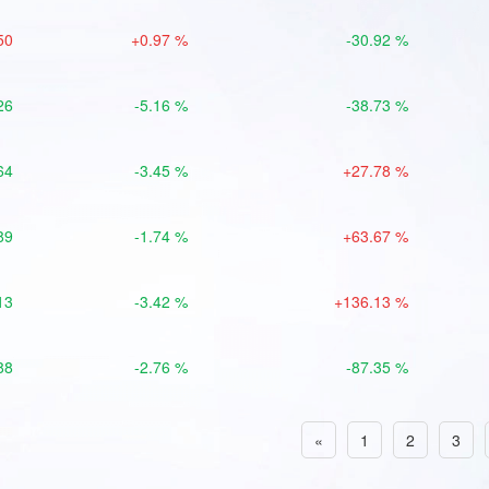
50
+0.97 %
-30.92 %
26
-5.16 %
-38.73 %
64
-3.45 %
+27.78 %
89
-1.74 %
+63.67 %
13
-3.42 %
+136.13 %
88
-2.76 %
-87.35 %
«
1
2
3