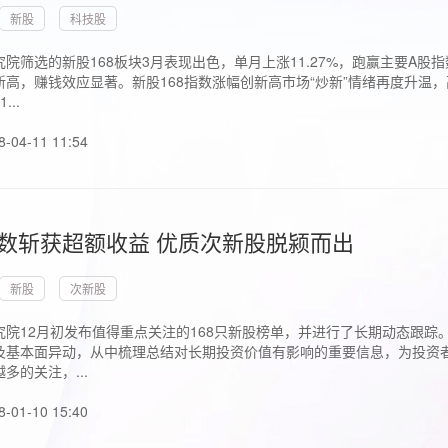
新股
科技股
院筛选的新股168板块3月表现出色，单月上涨11.27%，跑赢主要A
高，赚钱效应显著。新股168指数涨幅创新高市场“炒新”情绪再度升温，
..
8-04-11 11:54
指数斩获超额收益 优质次新股脱颍而出
新股
次新股
究院12月初发布值得重点关注的168只新股榜单，并进行了长期动态跟踪
及基本面异动，从中梳理总结对长期投资价值有影响的重要信息，为投资者
多的关注，...
8-01-10 15:40