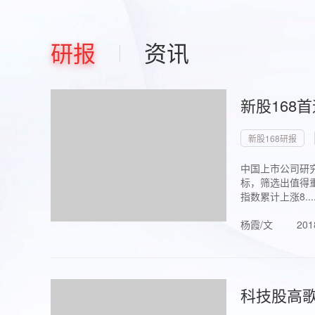
研报
资讯
新股168
新股168研报
中国上市公司研究
标，筛选出值得重
指数累计上涨8...
杨霞/文
201
科技股高歌