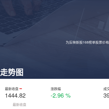
为反映新股168榜单股票价
走势图
最新收盘
涨跌幅
成
1444.82
-2.96 %
3