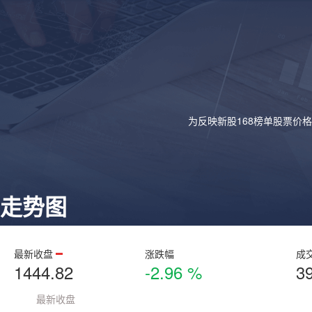
为反映新股168榜单股票价
走势图
最新收盘
涨跌幅
成
1444.82
-2.96 %
3