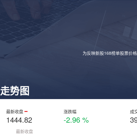
为反映新股168榜单股票价
走势图
最新收盘
涨跌幅
成
1444.82
-2.96 %
3