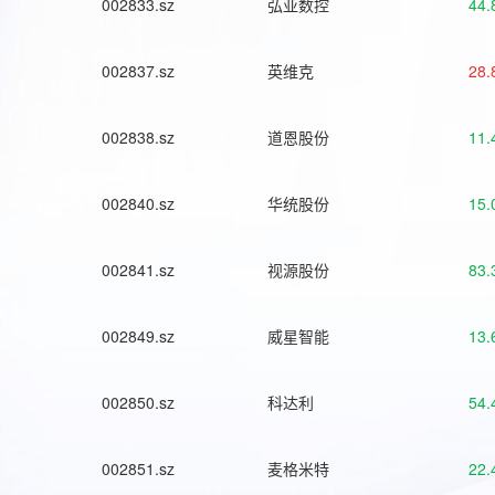
002833.sz
弘亚数控
44.
002837.sz
英维克
28.
002838.sz
道恩股份
11.
002840.sz
华统股份
15.
002841.sz
视源股份
83.
002849.sz
威星智能
13.
002850.sz
科达利
54.
002851.sz
麦格米特
22.