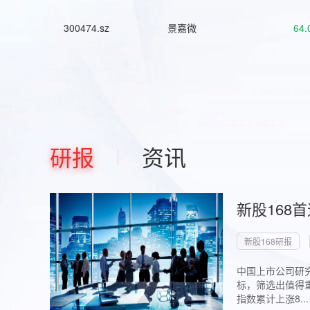
300474.sz
景嘉微
64.
研报
资讯
新股168
新股168研报
中国上市公司研究
标，筛选出值得重
指数累计上涨8...