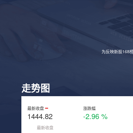
为反映新股168
走势图
最新收盘
涨跌幅
1444.82
-2.96 %