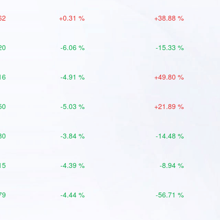
62
+0.31 %
+38.88 %
20
-6.06 %
-15.33 %
16
-4.91 %
+49.80 %
50
-5.03 %
+21.89 %
80
-3.84 %
-14.48 %
15
-4.39 %
-8.94 %
79
-4.44 %
-56.71 %