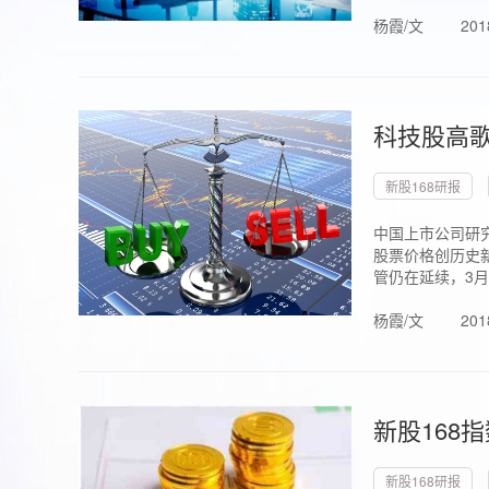
杨霞/文
201
科技股高歌
新股168研报
中国上市公司研究
股票价格创历史新
管仍在延续，3月1.
杨霞/文
201
新股168
新股168研报