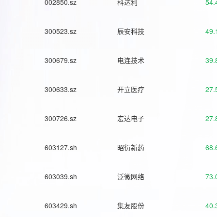
002850.sz
科达利
54.
300523.sz
辰安科技
49.
300679.sz
电连技术
39.
300633.sz
开立医疗
27.
300726.sz
宏达电子
27.
603127.sh
昭衍新药
68.
603039.sh
泛微网络
73.
603429.sh
集友股份
40.