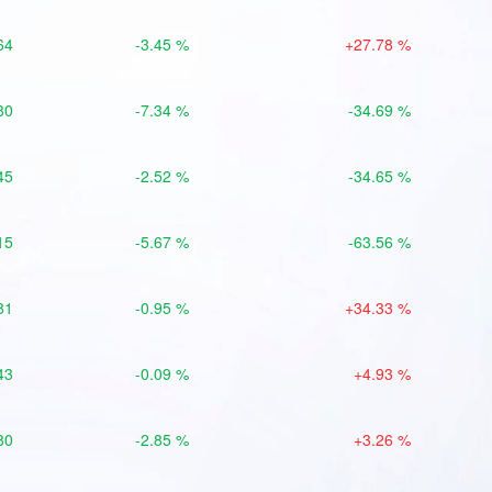
64
-3.45 %
+27.78 %
80
-7.34 %
-34.69 %
45
-2.52 %
-34.65 %
15
-5.67 %
-63.56 %
81
-0.95 %
+34.33 %
43
-0.09 %
+4.93 %
80
-2.85 %
+3.26 %