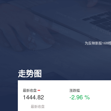
为反映新股168
走势图
最新收盘
涨跌幅
1444.82
-2.96 %