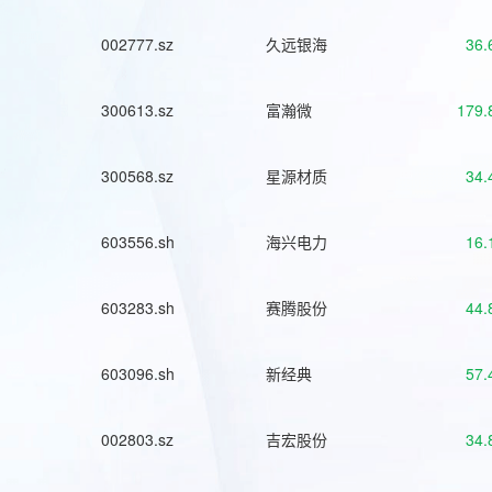
002777.sz
久远银海
36.
300613.sz
富瀚微
179.
300568.sz
星源材质
34.
603556.sh
海兴电力
16.
603283.sh
赛腾股份
44.
603096.sh
新经典
57.
002803.sz
吉宏股份
34.