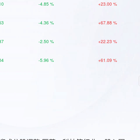
10
-4.85 %
+23.00 %
53
-4.36 %
+67.88 %
37
-2.50 %
+22.23 %
04
-5.96 %
+61.09 %