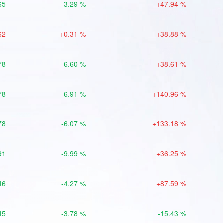
65
-3.29 %
+47.94 %
62
+0.31 %
+38.88 %
78
-6.60 %
+38.61 %
78
-6.91 %
+140.96 %
78
-6.07 %
+133.18 %
91
-9.99 %
+36.25 %
46
-4.27 %
+87.59 %
45
-3.78 %
-15.43 %