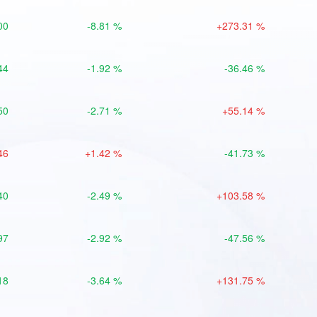
00
-8.81 %
+273.31 %
44
-1.92 %
-36.46 %
50
-2.71 %
+55.14 %
46
+1.42 %
-41.73 %
40
-2.49 %
+103.58 %
97
-2.92 %
-47.56 %
18
-3.64 %
+131.75 %