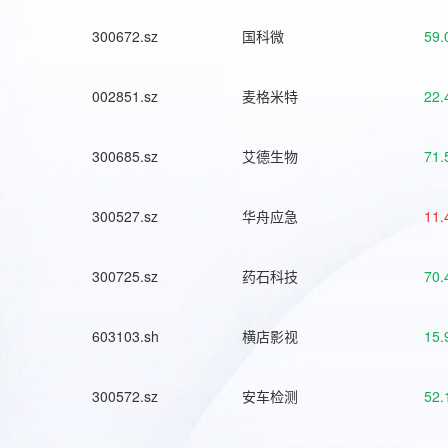
300672.sz
国科微
59.
002851.sz
麦格米特
22.
300685.sz
艾德生物
71.
300527.sz
华舟应急
11.
300725.sz
药石科技
70.
603103.sh
横店影视
15.
300572.sz
安车检测
52.