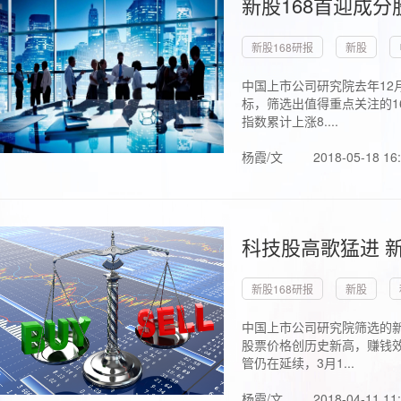
新股168首迎成分
新股168研报
新股
中国上市公司研究院去年12
标，筛选出值得重点关注的1
指数累计上涨8....
杨霞/文
2018-05-18 16
科技股高歌猛进 新
新股168研报
新股
中国上市公司研究院筛选的新
股票价格创历史新高，赚钱效
管仍在延续，3月1...
杨霞/文
2018-04-11 11