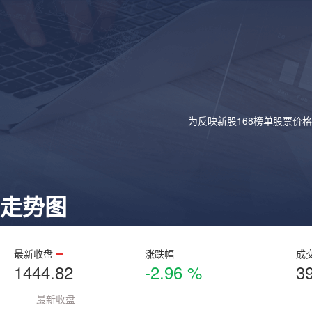
为反映新股168榜单股票价
走势图
最新收盘
涨跌幅
成
1444.82
-2.96 %
3