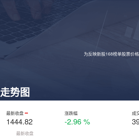
为反映新股168榜单股票价
走势图
最新收盘
涨跌幅
成
1444.82
-2.96 %
3