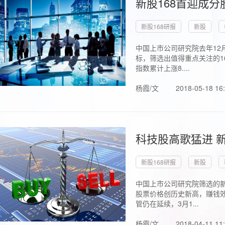
新股168首迎成分
新股168研报
新股
中国上市公司研究院去年12
标，筛选出值得重点关注的1
指数累计上涨8....
杨霞/文
2018-05-18 16
科技股高歌猛进 新
新股168研报
新股
中国上市公司研究院筛选的新
股票价格创历史新高，赚钱效
管仍在延续，3月1...
杨霞/文
2018-04-11 11