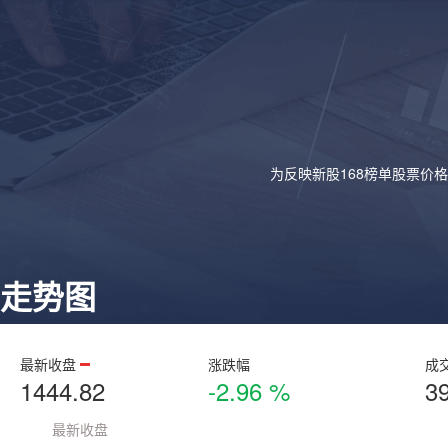
为反映新股168榜单股票价
走势图
最新收盘
涨跌幅
成
1444.82
-2.96 %
3