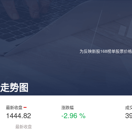
为反映新股168榜单股票价
走势图
最新收盘
涨跌幅
成
1444.82
-2.96 %
3