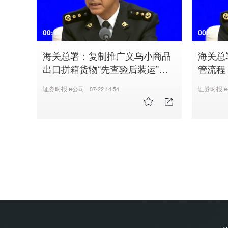
00:13
00:14
海关总署：复制推广义乌小商品
海关总
出口拼箱货物“先查验后装运”改
管流程
革，切实解决企业找货难、重装
施，助
证券时报·e公司
证券时报·
07-22 14:54
难的痛点