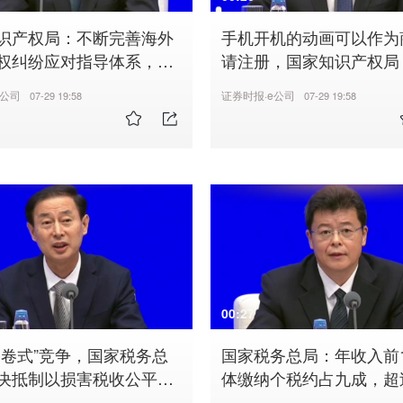
识产权局：不断完善海外
手机开机的动画可以作为
权纠纷应对指导体系，让
请注册，国家知识产权局
业出海更有底气
步拓宽商标可注册要素的
e公司
证券时报·e公司
07-29 19:58
07-29 19:58
00:27
内卷式”竞争，国家税务总
国家税务总局：年收入前1
决抵制以损害税收公平为
体缴纳个税约占九成，超
坏市场秩序和市场统一的
纳税人享受退税1500多