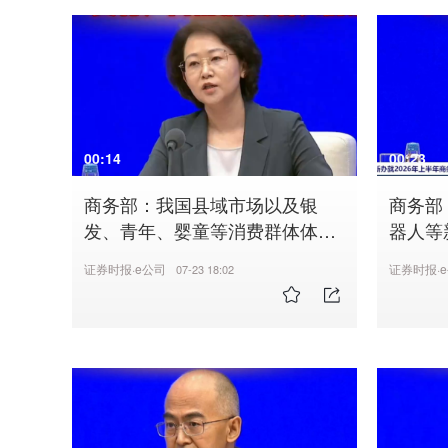
00:14
00:23
商务部：我国县域市场以及银
商务部
发、青年、婴童等消费群体体量
器人等
庞大，具有广阔的消费增长前景
户，带
证券时报·e公司
证券时报·
07-23 18:02