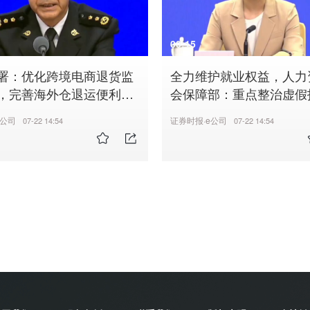
00:15
署：优化跨境电商退货监
全力维护就业权益，人力
，完善海外仓退运便利措
会保障部：重点整治虚假
力企业买全球、卖全球
就业歧视、培训贷、“萝
e公司
证券时报·e公司
07-22 14:54
07-22 14:54
聘”等违法违规行为