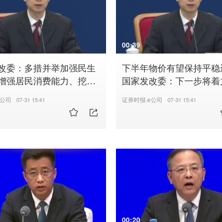
00:39
改委：多措并举加强民生
下半年物价有望保持平稳
增强居民消费能力、挖掘
国家发改委：下一步将着
费潜力、培育消费新增长
业、稳企业、稳市场、稳
e公司
证券时报·e公司
07-31 15:41
07-31 15:41
强经济发展和物价回升内
00:20