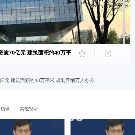
资逾70亿元 建筑面积约40万平
0亿元 建筑面积约40万平米 规划容纳万人办公
访谈
其他视听