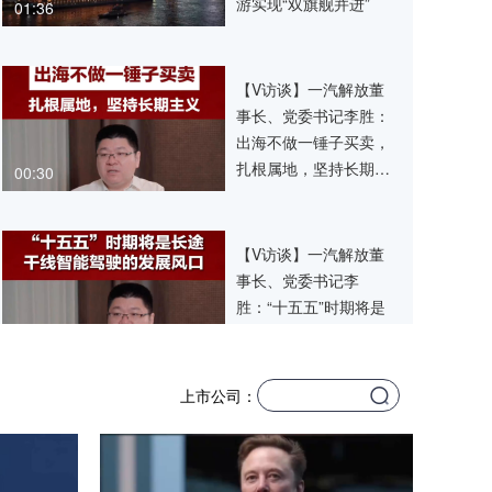
游实现“双旗舰并进”
01:36
【V访谈】一汽解放董
事长、党委书记李胜：
出海不做一锤子买卖，
扎根属地，坚持长期主
00:30
义
【V访谈】一汽解放董
事长、党委书记李
胜：“十五五”时期将是
长途干线智能驾驶的发
00:25
展风口
上市公司：
【V访谈】对话一汽解
放董事长、党委书记李
胜：一汽解放的“智