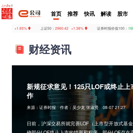
首页
推荐
快讯
解读
股市
+1.93%
上证50：
2960.42 +1.38%
证券时报价值100：
1683.90 -0
财经资讯
新规征求意见！125只LOF或终止
作
来源：证券时报
作者：吴少龙 张淑贤
08-07 21:27
日前，沪深交易所就完善LOF（上市型开放式基
确部分LOF终止上市的情形和程序。部分LOF存在