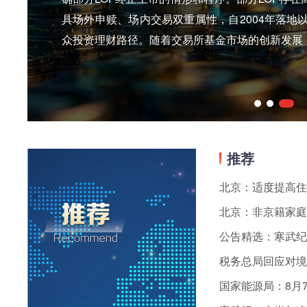
具场外申赎、场内交易双重属性，自2004年落地
众投资理财路径。随着交易所基金市场的创新发展，
级市场溢价风险较大，如商品期货LOF、QDII L
汇额度不足等客观因素制约，可能暂停或限制申
规模LOF因流动性不足，也存在短期高溢价炒作
者在二级市场以高于基金份额净值的价格买入，
失。强化全流程风险提示记者梳理发现，本次规则
推荐
题，在《基金法》授权下对《基金上市规则》终
确LOF终止上市具体情形、终止上市流程、风险
北京：适度提高住
解决部分LOF高溢价炒作。新规聚焦解决商品期货LOF
北京：非京籍家庭
题，适当参考股票交易类强制退市经验...
税务总局回应对境