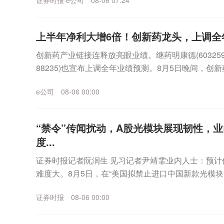
证券时报·e公司
08-06 07:24
上半年净利大增6倍！创新药龙头，上调全
创新药产业链接连释放亮眼业绩。继药明康德(60325
88235)也宣布上调全年业绩预测。8月5日晚间，
要财务数据显示，2026年半年度公司...
e公司
08-06 00:00
“禁令”传闻扰动，A股光模块展现韧性，
度...
证券时报记者阮润生 见习记者尹靖霏业内人士：预计
难度大。8月5日，在“美国拟禁止进口中国新款光模块
展现韧性，板块指数收涨3.98%，“易中天”...
证券时报
08-06 00:00