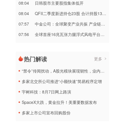
08:04
日韩股市主要股指集体低开
08:04
QFII二季度新进持仓23股 合计持股134亿元
07:57
中金公司：全球聚变产业共振 产业链机遇逐步显现
07:56
全球首座16兆瓦张力腿浮式风电平台正式投运
热门解读
更多
“禁令”传闻扰动，A股光模块展现韧性，业内人士：预计落地难度大
多家北交所公司推进“小额快速”简易程序定增
宇树科技：8月7日网上路演
SpaceX大跌，黄金拉升！美重要数据发布
多家上市公司宣布回购股份