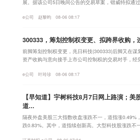
展。据该公司5日晚间公告的交易草案，锴威特拟通
坤、晶格共智、晶格共创、晶格共赢、晶格顶峰、晶..
e公司
赵黎昀
08-06 08:17
300333，筹划控制权变更、拟跨界收购
前脚筹划控制权变更，兆日科技(300333)后脚又在
资产收购与意向接手上市公司控制权的交易对手，经穿
晚间，兆日科技公告称，公司正在筹划发行股份及支..
e公司
叶玲珍
08-06 08:17
【早知道】宇树科技8月7日网上路演；美
道...
隔夜外盘美股三大指数收盘涨跌不一，道指涨0.49%，标
跌0.83%。其中，道指续创新高。大型科技股涨跌不一，
超7%，谷歌跌超4%，英伟达涨...