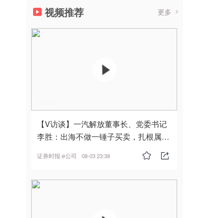
视频推荐
更多
00:30
【V访谈】一汽解放董事长、党委书记
李胜：出海不做一锤子买卖，扎根属
地，坚持长期主义
证券时报·e公司
08-03 23:38