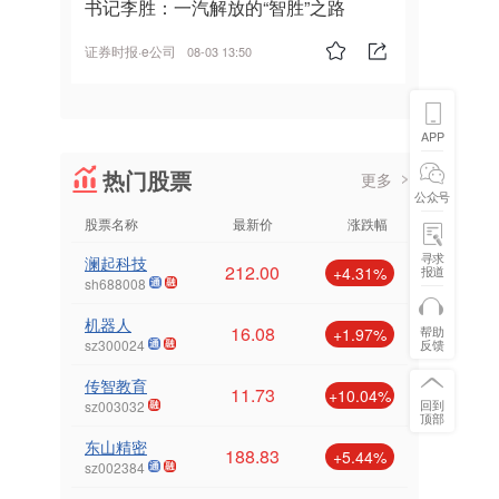
书记李胜：一汽解放的“智胜”之路
证券时报·e公司
08-03 13:50
APP
热门股票
更多
公众号
股票名称
最新价
涨跌幅
寻求
澜起科技
212.00
报道
+4.31%
sh688008
机器人
16.08
帮助
+1.97%
反馈
sz300024
传智教育
11.73
+10.04%
回到
sz003032
顶部
东山精密
188.83
+5.44%
sz002384