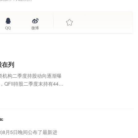
QQ
微博
股在列
各类机构二季度持股动向逐渐曝
QFII持股二季度末持有44
产
3)8月5日晚间公布了最新进