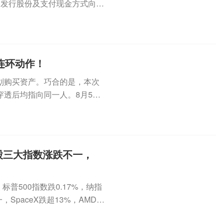
过发行股份及支付现金方式向易
.
，连环动作！
谋划购买资产。巧合的是，本次
透后均指向同一人。8月5日
.
股三大指数涨跌不一，
普500指数跌0.17%，纳指
SpaceX跌超13%，AMD跌