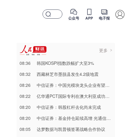
公众号
APP
电子报
更多
08:36
韩国KOSPI指数跌幅扩大至3%
08:32
西藏林芝市墨脱县发生4.2级地震
08:26
中信证券：中国光模块龙头企业有望在全球算力供应链中持续巩固领先地位
08:22
亿华通PCT国际专利在澳大利亚成功授权
08:20
中信证券：韩股杠杆去化尚未完成
08:20
​中信证券：基金持仓延续高增 光通信主线配置深化
08:05
达梦数据与凯普顿签署战略合作协议