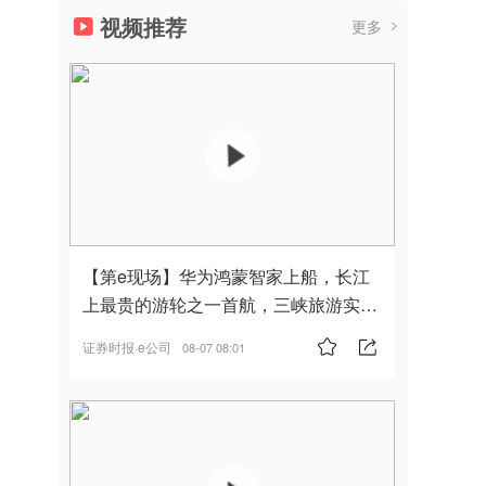
视频推荐
更多
01:36
【第e现场】华为鸿蒙智家上船，长江
上最贵的游轮之一首航，三峡旅游实
现“双旗舰并进”
证券时报·e公司
08-07 08:01