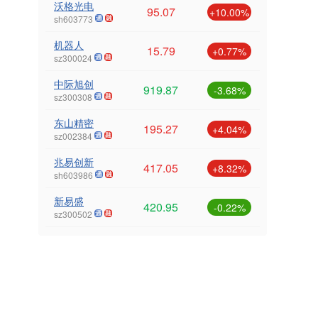
沃格光电
95.07
+10.00%
sh603773
机器人
15.79
+0.77%
sz300024
中际旭创
919.87
-3.68%
sz300308
东山精密
195.27
+4.04%
sz002384
兆易创新
417.05
+8.32%
sh603986
新易盛
420.95
-0.22%
sz300502