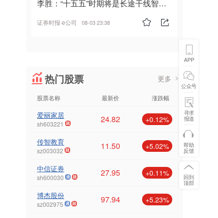
李胜：“十五五”时期将是长途干线智能
驾驶的发展风口
证券时报·e公司
08-03 23:38
APP
热门股票
更多
公众号
股票名称
最新价
涨跌幅
寻求
爱丽家居
24.82
报道
+0.12%
sh603221
传智教育
11.50
帮助
+5.02%
反馈
sz003032
中信证券
27.95
+0.11%
回到
sh600030
顶部
博杰股份
97.94
+5.23%
sz002975