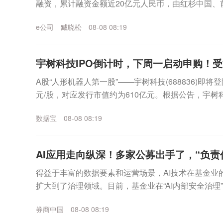
融资，累计融资金额近20亿元人民币，由红杉中国、
业资本与头部机构参与。证券时报记者注意到，在商业.
e公司
臧晓松
08-08 08:19
宇树科技IPO倒计时，下周一启动申购！
A股“人形机器人第一股”——宇树科技(688836)即将
元/股，对应发行市值约为610亿元。根据公告，宇树
10日，缴款截止日均为8月12日...
数据宝
08-08 08:19
AI应用走向纵深！多家公募出手了，“负责任
得益于丰富的数据要素和运营场景，AI技术在基金业
扩大到了治理领域。目前，基金业在“AI内部安全治理
银华等代表性公募，还通过治理实践为行业输出了代..
券商中国
08-08 08:19