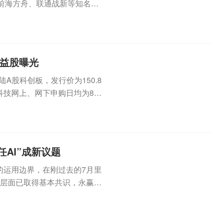
前海方舟、联通战新等知名产
..
受益股曝光
登陆A股科创板，发行价为150.8
科技网上、网下申购日均为8月
AI”成新议题
的运用边界，在刚过去的7月里
”层面已取得基本共识，永赢、
.