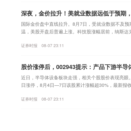
深夜，金价拉升！美就业数据远低于预期
国际金价盘中直线拉升。8月7日，受就业数据不及预
温，美股开盘后普遍上涨。科技股涨幅居前，纳斯达
数走高。个股方面，SpaceX无惧首个解禁期到来，股价
证券时报
08-07 23:11
股价涨停后，002943提示：产品下游半导体
近日，半导体设备板块走强，相关个股股价表现亮眼。其中
日涨停，8月4日—7日该股累计涨幅超30%，最新报收3
月7日晚间，宇晶股份发布股价异动...
证券时报
08-07 23:11