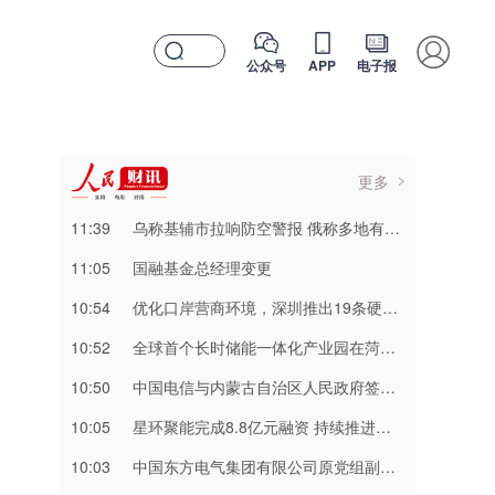
公众号
APP
电子报
更多
11:39
乌称基辅市拉响防空警报 俄称多地有导弹来袭
11:05
国融基金总经理变更
10:54
优化口岸营商环境，深圳推出19条硬举措
10:52
全球首个长时储能一体化产业园在菏泽量产
10:50
中国电信与内蒙古自治区人民政府签署战略合作协议
10:05
星环聚能完成8.8亿元融资 持续推进聚变能源工程化
10:03
中国东方电气集团有限公司原党组副书记、董事宋致远接受中央纪委国家监委纪律审查和监察调查