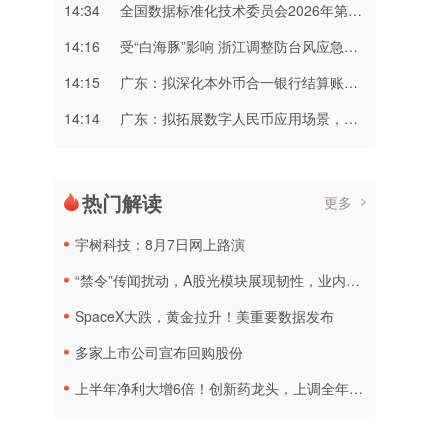
14:34
全国数据标准化技术委员会2026年第一次主任委员办公会在京召开
14:16
受“白海豚”影响 浙江调整防台风应急响应为Ⅳ级
14:15
广东：拟深化本外币合一银行结算账户体系试点和跨国公司本外币一体化资金池试点
14:14
广东：拟拓展数字人民币应用场景，推动数字人民币跨境支付等试点扩容
热门解读
更多
宇树科技：8月7日网上路演
“禁令”传闻扰动，A股光模块展现韧性，业内人士：预计落地难度大
SpaceX大跌，黄金拉升！美重要数据发布
多家上市公司宣布回购股份
上半年净利大增6倍！创新药龙头，上调全年营收预测