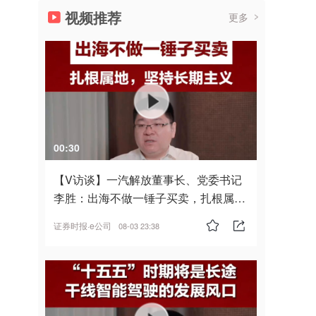
视频推荐
更多
00:30
【V访谈】一汽解放董事长、党委书记
李胜：出海不做一锤子买卖，扎根属
地，坚持长期主义
证券时报·e公司
08-03 23:38