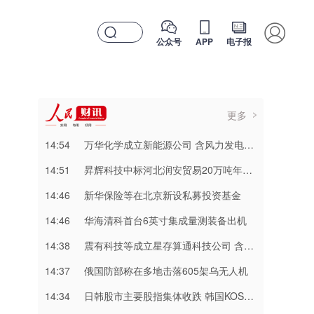
公众号
APP
电子报
更多
14:54
万华化学成立新能源公司 含风力发电业务
14:51
昇辉科技中标河北润安贸易20万吨年锂电池负极材料一体化项目低压设备
14:46
新华保险等在北京新设私募投资基金
14:46
华海清科首台6英寸集成量测装备出机
14:38
震有科技等成立星存算通科技公司 含AI及卫星相关业务
14:37
俄国防部称在多地击落605架乌无人机
14:34
日韩股市主要股指集体收跌 韩国KOSPI指数跌4.59%