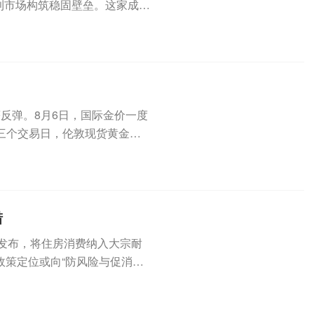
利市场构筑稳固壁垒。这家成立
反弹。8月6日，国际金价一度
近三个交易日，伦敦现货黄金价
措
外发布，将住房消费纳入大宗耐
政策定位或向“防风险与促消费
..