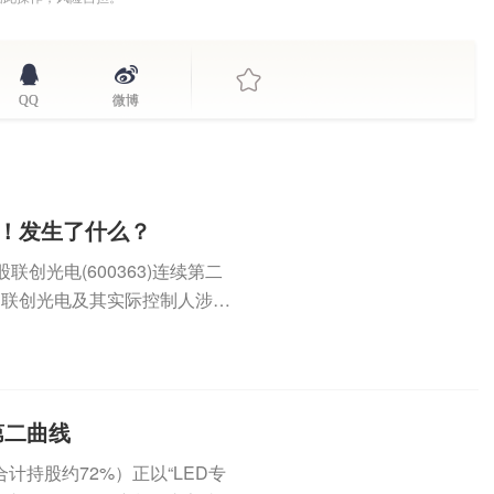
QQ
微博
停！发生了什么？
创光电(600363)连续第二
上，联创光电及其实际控制人涉嫌
第二曲线
合计持股约72%）正以“LED专