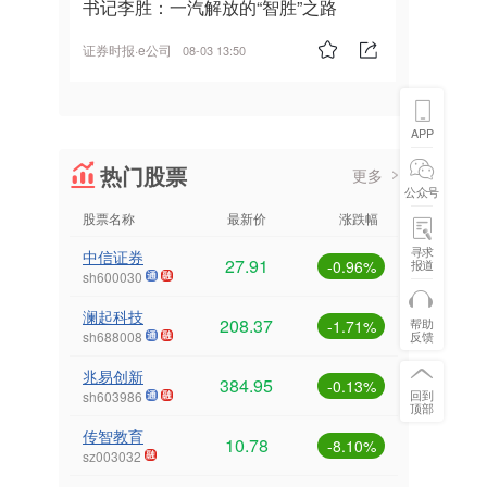
书记李胜：一汽解放的“智胜”之路
证券时报·e公司
08-03 13:50
APP
热门股票
更多
公众号
股票名称
最新价
涨跌幅
寻求
中信证券
27.91
报道
-0.96%
sh600030
澜起科技
208.37
帮助
-1.71%
反馈
sh688008
兆易创新
384.95
-0.13%
回到
sh603986
顶部
传智教育
10.78
-8.10%
sz003032