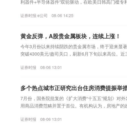
利器件+半导体器件”双轮驱动，在欧美日韩高门槛专
于2011年4月的国家高新技术企业、国...
证券时报·e公司
08-06 14:25
黄金反弹，A股贵金属板块，连续上涨！
今年3月份以来持续阴跌的贵金属市场，终于迎来显著
突破4300美元/盎司关口，刷新6月下旬以来高位。
格累计涨幅超过5%，伦敦现货白银价格累计涨幅近...
证券时报
08-06 13:01
多个热点城市正研究出台住房消费提振举
7月份，国务院批复的《扩大消费“十五五”规划》对
用商品消费范畴并置于首位。有机构认为，房地产的
并重”转变。人民财讯记者获悉，多个热点城市正谋划出.
证券时报
08-06 13:01