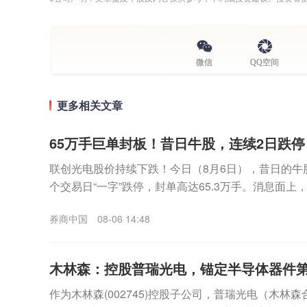
微信
QQ空间
更多相关文章
65万手巨单封板！昔日牛股，连续2日跌
联创光电股价持续下跌！今日（8月6日），昔日的牛股联
个交易日“一字”跌停，封单高达65.3万手。消息面
未按规定披露非经营性资金往来等违法行为...
券商中国
08-06 14:48
木林森：控股普瑞光电，锚定半导体器件
作为木林森(002745)控股子公司，普瑞光电（木林森