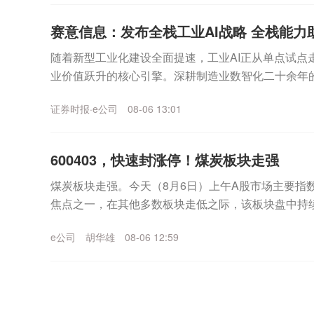
赛意信息：发布全栈工业AI战略 全栈能力助推
随着新型工业化建设全面提速，工业AI正从单点试点
业价值跃升的核心引擎。深耕制造业数智化二十余年的赛意
产业节奏，于8月5日在广州举办“全栈进化・A...
证券时报·e公司
08-06 13:01
600403，快速封涨停！煤炭板块走强
煤炭板块走强。今天（8月6日）上午A股市场主要指
焦点之一，在其他多数板块走低之际，该板块盘中持
午A股市场震荡反复，主要指数低开，随后上行，临近上
e公司
胡华雄
08-06 12:59