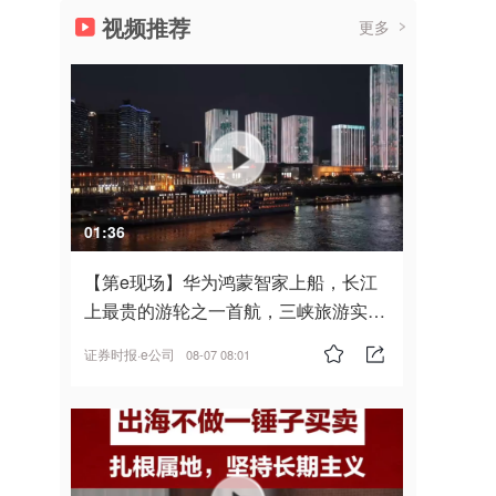
视频推荐
更多
01:36
【第e现场】华为鸿蒙智家上船，长江
上最贵的游轮之一首航，三峡旅游实
现“双旗舰并进”
证券时报·e公司
08-07 08:01