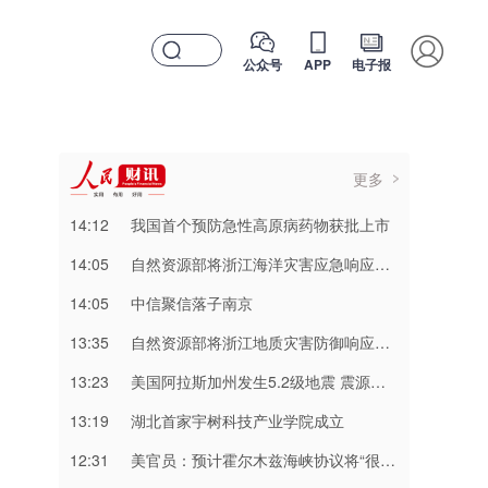
公众号
APP
电子报
更多
14:12
我国首个预防急性高原病药物获批上市
14:05
自然资源部将浙江海洋灾害应急响应升级为二级，福建上海海洋灾害应急响应升级为三级
14:05
中信聚信落子南京
13:35
自然资源部将浙江地质灾害防御响应提升至Ⅲ级，对安徽启动Ⅳ级响应
13:23
美国阿拉斯加州发生5.2级地震 震源深度10千米
13:19
湖北首家宇树科技产业学院成立
12:31
美官员：预计霍尔木兹海峡协议将“很快达成”