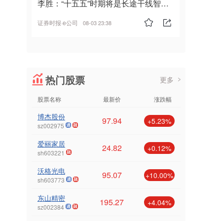
李胜：“十五五”时期将是长途干线智能
驾驶的发展风口
证券时报·e公司
08-03 23:38
热门股票
更多
股票名称
最新价
涨跌幅
博杰股份
97.94
+5.23%
sz002975
爱丽家居
24.82
+0.12%
sh603221
沃格光电
95.07
+10.00%
sh603773
东山精密
195.27
+4.04%
sz002384