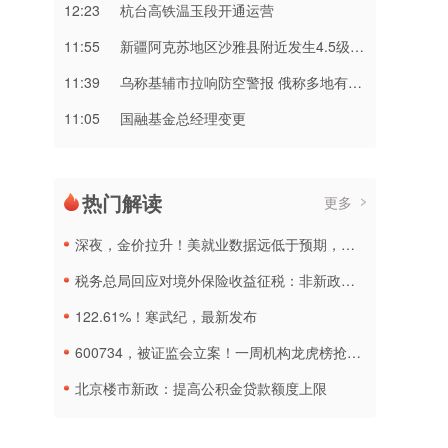
12:23
杭台高铁温玉段开通运营
11:55
新疆阿克苏地区沙雅县附近发生4.5级左右地震
11:39
乌称基辅市拉响防空警报 俄称多地有导弹来袭
11:05
国融基金总经理变更
热门解读
更多
深夜，金价拉升！美就业数据远低于预期，加息或生变
税务总局回应对境外保险收益征税：非新政策，无需过度解读
122.61%！寒武纪，最新发布
600734，被证监会立案！一周机构龙虎榜抢筹名单出炉
北京楼市新政：提高公积金贷款额度上限