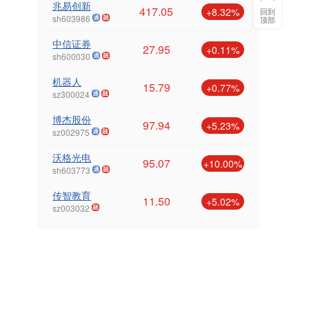
兆易创新
417.05
+8.32%
回到
sh603986
顶部
中信证券
27.95
+0.11%
sh600030
机器人
15.79
+0.77%
sz300024
博杰股份
97.94
+5.23%
sz002975
沃格光电
95.07
+10.00%
sh603773
传智教育
11.50
+5.02%
sz003032