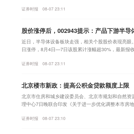
数走高。个股方面，SpaceX无惧首个解禁期到来，股价
证券时报
08-07 23:11
股价涨停后，002943提示：产品下游半导体
近日，半导体设备板块走强，相关个股股价表现亮眼。其中
日涨停，8月4日—7日该股累计涨幅超30%，最新报收3
月7日晚间，宇晶股份发布股价异动...
证券时报
08-07 23:11
北京楼市新政：提高公积金贷款额度上限
北京市住房和城乡建设委员会、北京市规划和自然资
理中心7日晚联合印发《关于进一步优化调整本市房
适度提高住房公积金最高贷款额度。购房家庭中1人为公
证券时报
08-07 23:10