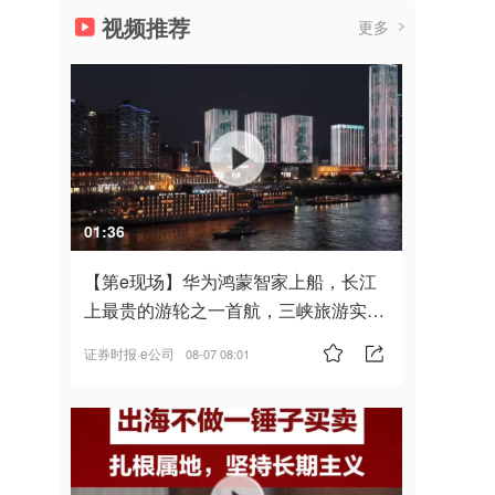
视频推荐
更多
01:36
【第e现场】华为鸿蒙智家上船，长江
上最贵的游轮之一首航，三峡旅游实
现“双旗舰并进”
证券时报·e公司
08-07 08:01