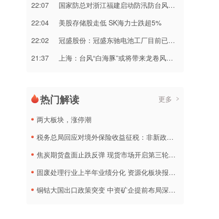
22:07
国家防总对浙江福建启动防汛防台风三级应急响应
22:04
美股存储股走低 SK海力士跌超5%
22:02
冠盛股份：冠盛东驰电池工厂目前已进入全面联机调试工作
21:37
上海：台风“白海豚”或将带来龙卷风等极端影响
热门解读
更多
两大板块，涨停潮
税务总局回应对境外保险收益征税：非新政策，无需过度解读
焦炭期货盘面止跌反弹 现货市场开启第三轮降价
固废处理行业上半年业绩分化 资源化板块报喜传统企业承压
铜钴大国出口政策突变 中资矿企提前布局深加工产线