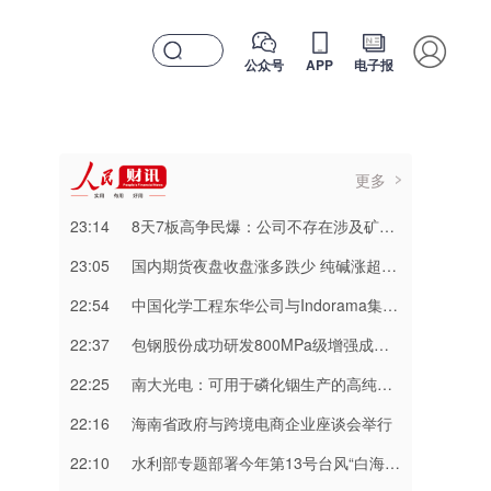
公众号
APP
电子报
更多
23:14
8天7板高争民爆：公司不存在涉及矿山资产注入和重大资产重组的具体计划
23:05
国内期货夜盘收盘涨多跌少 纯碱涨超3%
22:54
中国化学工程东华公司与Indorama集团正式签署安阳清洁制气示范项目EPC合同
22:37
包钢股份成功研发800MPa级增强成形性稀土热轧汽车钢
22:25
南大光电：可用于磷化铟生产的高纯三甲基铟产能目前约为2吨/年
22:16
海南省政府与跨境电商企业座谈会举行
22:10
水利部专题部署今年第13号台风“白海豚” 暴雨洪水防御工作