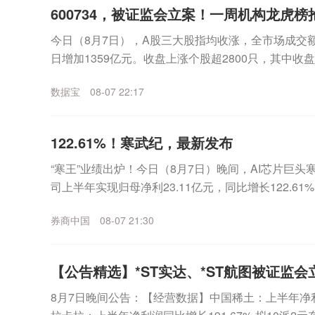
600734，被证监会立案！一周机构龙虎
今日（8月7日），A股三大股指均收涨，全市场成交额
日增加1359亿元。收盘上涨个股超2800只，其中收
表现来看，沪指一周累计上涨2.81%，...
数据宝
08-07 22:17
122.61%！寒武纪，最新发布
“寒王”业绩出炉！今日（8月7日）晚间，AI芯片巨头寒武
司上半年实现归母净利23.11亿元，同比增长122.6
12.98亿元，环比一季度增...
券商中国
08-07 21:30
【公告精选】*ST实达、*ST航图被证监会
8月7日晚间公告：【经营数据】中国稀土：上半年净利润2