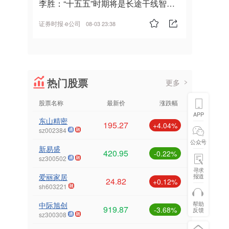
李胜：“十五五”时期将是长途干线智能
驾驶的发展风口
证券时报·e公司
08-03 23:38
热门股票
更多
股票名称
最新价
涨跌幅
APP
东山精密
195.27
+4.04%
sz002384
公众号
新易盛
420.95
-0.22%
sz300502
寻求
爱丽家居
报道
24.82
+0.12%
sh603221
帮助
中际旭创
919.87
-3.68%
反馈
sz300308