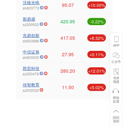
沃格光电
95.07
+10.00%
sh603773
新易盛
420.95
-0.22%
sz300502
兆易创新
417.05
+8.32%
sh603986
APP
中信证券
27.95
+0.11%
sh600030
公众号
胜宏科技
280.20
+12.01%
sz300476
寻求
报道
传智教育
11.50
+5.02%
sz003032
帮助
反馈
回到
顶部