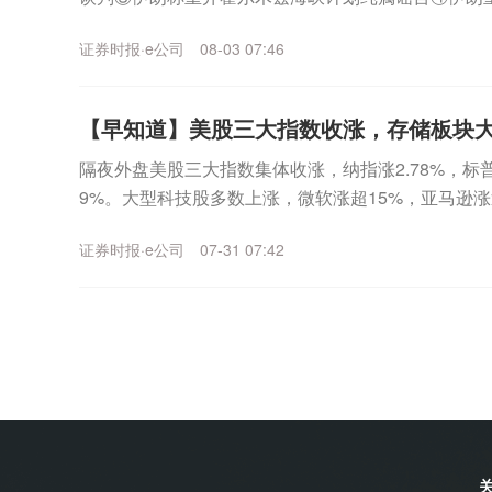
前状态二、市场监管总局开展光伏行业价格合规指导7月3
证券时报·e公司
08-03 07:46
【早知道】美股三大指数收涨，存储板块大涨
隔夜外盘美股三大指数集体收涨，纳指涨2.78%，标普50
9%。大型科技股多数上涨，微软涨超15%，亚马逊涨
达涨超2%，苹果跌超1%，Meta...
证券时报·e公司
07-31 07:42