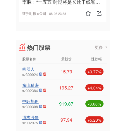
李胜：“十五五”时期将是长途干线智能
驾驶的发展风口
证券时报·e公司
08-03 23:38
热门股票
更多
股票名称
最新价
涨跌幅
机器人
15.79
+0.77%
sz300024
东山精密
195.27
+4.04%
sz002384
中际旭创
919.87
-3.68%
sz300308
博杰股份
97.94
+5.23%
sz002975