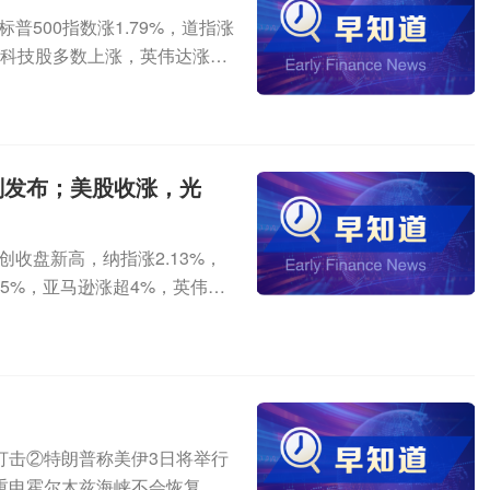
普500指数涨1.79%，道指涨
大型科技股多数上涨，英伟达涨超
划发布；美股收涨，光
创收盘新高，纳指涨2.13%，
近5%，亚马逊涨超4%，英伟达
打击②特朗普称美伊3日将举行
重申霍尔木兹海峡不会恢复至战