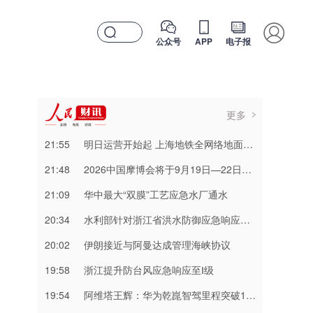
公众号
APP
电子报
更多
21:55
明日运营开始起 上海地铁全网络地面高架区段限速运行
21:48
2026中国摩博会将于9月19日—22日在重庆举行
21:09
华中最大“双膜”工艺应急水厂通水
20:34
水利部针对浙江省洪水防御应急响应提升至Ⅲ级
20:02
伊朗接近与阿曼达成管理海峡协议
19:58
浙江提升防台风应急响应至Ⅰ级
19:54
阿维塔王辉：华为乾崑智驾里程突破137亿公里