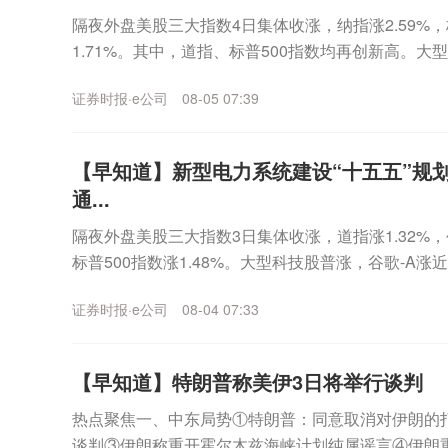
隔夜外盘美股三大指数4日集体收涨，纳指涨2.59%，标
1.71%。其中，道指、标普500指数均再创新高。
2%，苹果涨近2%，特斯拉、微软涨...
证券时报·e公司
08-05 07:39
【早知道】新型电力系统建设“十五五”规
通...
隔夜外盘美股三大指数3日集体收涨，道指涨1.32%，
标普500指数涨1.48%。大型科技股普涨，谷歌-A涨
涨近3%，Meta涨超6%，微软涨...
证券时报·e公司
08-04 07:33
【早知道】特朗普称美伊3日将举行谈判
热点聚焦一、中东局势①特朗普：同意取消对伊朗的
谈判③伊朗称重开霍尔木兹海峡计划纯属谣言④伊朗