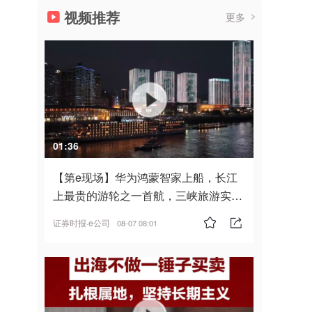
视频推荐
更多
01:36
【第e现场】华为鸿蒙智家上船，长江
上最贵的游轮之一首航，三峡旅游实
现“双旗舰并进”
证券时报·e公司
08-07 08:01