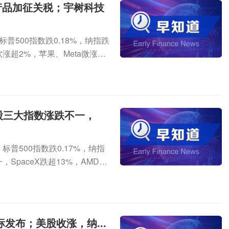
产品加征关税；宇树科技
普500指数跌0.18%，纳指跌
软涨超2%，苹果、Meta微涨；
股三大指数涨跌不一，
普500指数跌0.17%，纳指
SpaceX跌超13%，AMD跌
发布；美股收涨，纳...