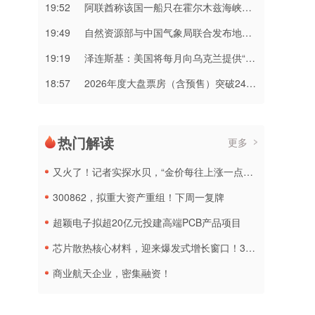
19:52
阿联酋称该国一船只在霍尔木兹海峡遭袭
19:49
自然资源部与中国气象局联合发布地质灾害橙色预警
19:19
泽连斯基：美国将每月向乌克兰提供“爱国者”拦截导弹
18:57
2026年度大盘票房（含预售）突破240亿元
热门解读
更多
又火了！记者实探水贝，“金价每往上涨一点，人气就会明显好转”
300862，拟重大资产重组！下周一复牌
超颖电子拟超20亿元投建高端PCB产品项目
芯片散热核心材料，迎来爆发式增长窗口！3只概念股年内涨幅翻倍
商业航天企业，密集融资！