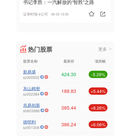
书记李胜：一汽解放的“智胜”之路
证券时报·e公司
08-03 13:50
热门股票
更多
股票名称
最新价
涨跌幅
新易盛
424.30
-5.29%
sz300502
东山精密
188.83
+5.44%
sz002384
兆易创新
385.44
+8.26%
sh603986
德明利
386.24
+6.06%
sz001309