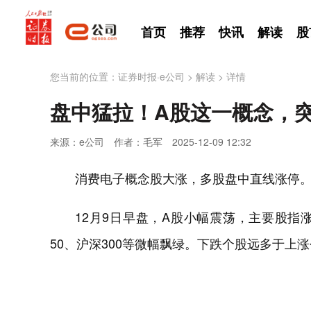
首页
推荐
快讯
解读
股
您当前的位置：
证券时报·e公司
>
解读
>
详情
盘中猛拉！A股这一概念，
来源：e公司
作者：毛军
2025-12-09 12:32
消费电子概念股大涨，多股盘中直线涨停
12月9日早盘，A股小幅震荡，主要股
50、沪深300等微幅飘绿。下跌个股远多于上