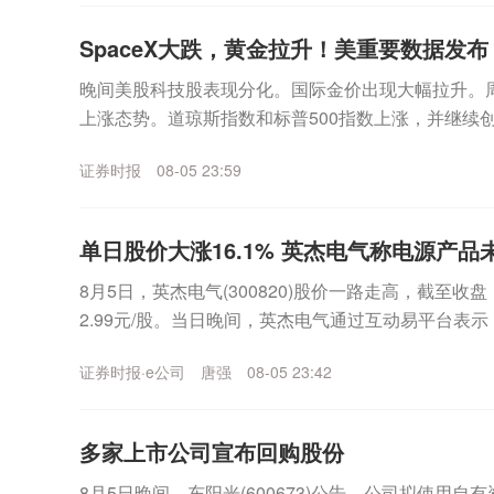
SpaceX大跌，黄金拉升！美重要数据发布
晚间美股科技股表现分化。国际金价出现大幅拉升。周
上涨态势。道琼斯指数和标普500指数上涨，并继续
达克指数涨幅回落至0.15%。板块方面，科技股表现..
证券时报
08-05 23:59
单日股价大涨16.1% 英杰电气称电源产
8月5日，英杰电气(300820)股价一路走高，截至收盘
2.99元/股。当日晚间，英杰电气通过互动易平台表
空光伏项目。不过，英杰电气部分客户...
证券时报·e公司
唐强
08-05 23:42
多家上市公司宣布回购股份
8月5日晚间，东阳光(600673)公告，公司拟使用