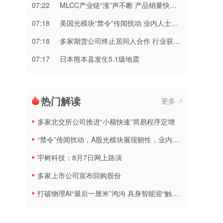
07:22
MLCC产业链“涨”声不断 产品销量快速增长
07:18
美国光模块“禁令”传闻扰动 业内人士：实际落地难度大
07:18
多家期货公司终止居间人合作 行业获客进入专业价值比拼新阶段
07:17
日本熊本县发生5.1级地震
热门解读
更多
多家北交所公司推进“小额快速”简易程序定增
“禁令”传闻扰动，A股光模块展现韧性，业内人士：预计落地难度大
宇树科技：8月7日网上路演
多家上市公司宣布回购股份
打破物理AI“最后一厘米”鸿沟 具身智能迎“触觉觉醒”时刻