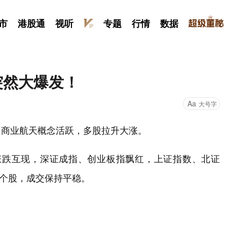
市
港股通
视听
专题
行情
数据
突然大爆发！
Aa
大号字
。商业航天概念活跃，多股拉升大涨。
指涨跌互现，深证成指、创业板指飘红，上证指数、北证
涨个股，成交保持平稳。