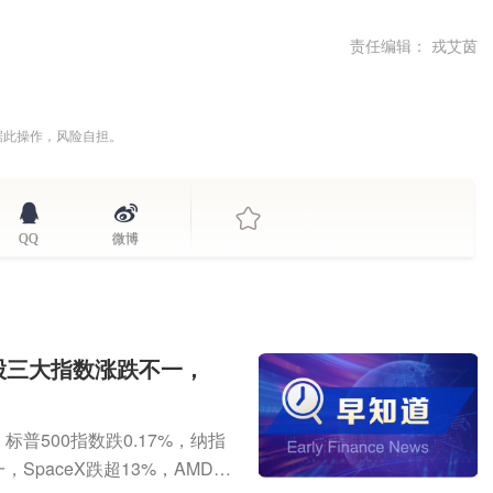
责任编辑： 戎艾茵
据此操作，风险自担。
QQ
微博
股三大指数涨跌不一，
普500指数跌0.17%，纳指
SpaceX跌超13%，AMD跌