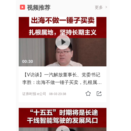
视频推荐
更多
00:30
【V访谈】一汽解放董事长、党委书记
李胜：出海不做一锤子买卖，扎根属
地，坚持长期主义
证券时报·e公司
08-03 23:38