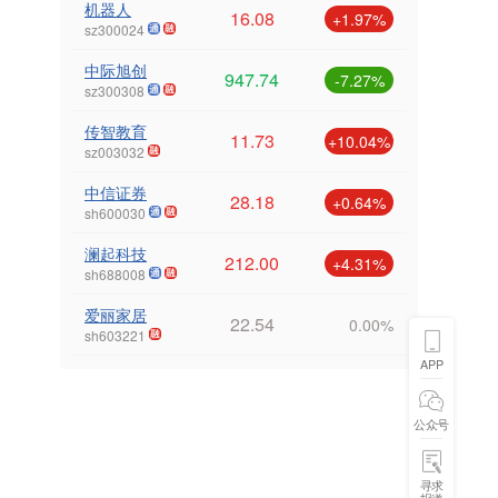
机器人
16.08
+1.97%
sz300024
中际旭创
947.74
-7.27%
sz300308
传智教育
11.73
+10.04%
sz003032
中信证券
28.18
+0.64%
sh600030
澜起科技
212.00
+4.31%
sh688008
爱丽家居
22.54
0.00%
sh603221
APP
公众号
寻求
报道