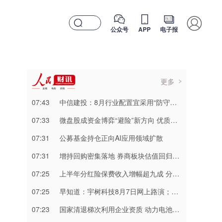
公众号
APP
电子报
更多
07:43
中信建投：8月行业配置宜采用“防守底仓＋供给约束涨价＋科技核心修复”的杠铃结构
07:33
微盘股成资金博弈“避险”新方向 优质小微企业有望迎来价值重估
07:31
公募基金持仓正向AI应用领域扩散
07:31
增持回购密集落地 券商板块估值回归信号显现
07:25
上半年分红险保费收入增幅超九成 分红稳定兑付存隐忧
07:25
早知道：宇树科技8月7日网上路演；美股涨跌不一，道指涨0.49%续创新高
07:23
国家清退梯次利用企业资质 动力电池回收行业迎来结构性洗牌