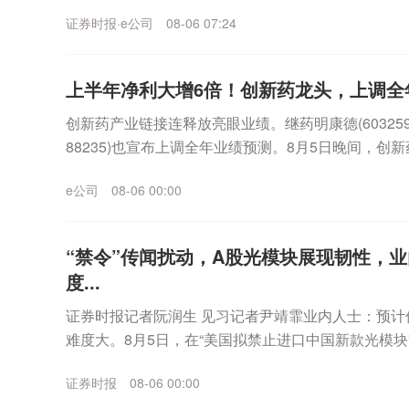
超7%，谷歌跌超4%，英伟达涨...
证券时报·e公司
08-06 07:24
上半年净利大增6倍！创新药龙头，上调全
创新药产业链接连释放亮眼业绩。继药明康德(60325
88235)也宣布上调全年业绩预测。8月5日晚间，
要财务数据显示，2026年半年度公司...
e公司
08-06 00:00
“禁令”传闻扰动，A股光模块展现韧性，
度...
证券时报记者阮润生 见习记者尹靖霏业内人士：预计
难度大。8月5日，在“美国拟禁止进口中国新款光模块
展现韧性，板块指数收涨3.98%，“易中天”...
证券时报
08-06 00:00