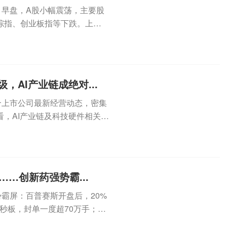
）早盘，A股小幅震荡，主要股
综指、创业板指等下跌。上涨
、...
，AI产业链成绝对...
合上市公司最新经营动态，密集
，AI产业链及科技硬件相关公
...
……创新药强势霸...
势霸屏：百普赛斯开盘后，20%
秒板，封单一度超70万手；百