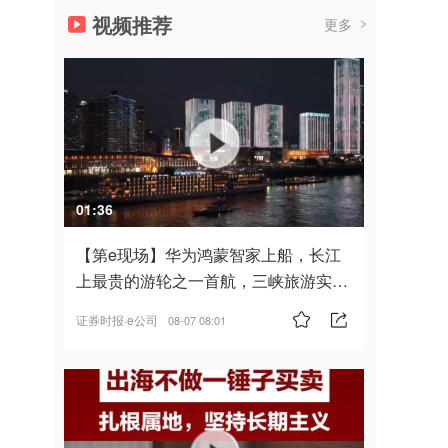
视频推荐
更多
01:36
【第e现场】华为鸿蒙智家上船，长江
上最贵的游轮之一首航，三峡旅游实
现“双旗舰并进”
证券时报·e公司
08-07 08:01