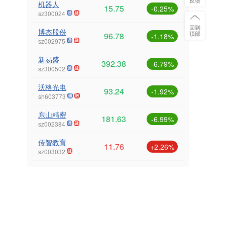
反馈
机器人
15.75
-0.25%
sz300024
回到
博杰股份
顶部
96.78
-1.18%
sz002975
新易盛
392.38
-6.79%
sz300502
沃格光电
93.24
-1.92%
sh603773
东山精密
181.63
-6.99%
sz002384
传智教育
11.76
+2.26%
sz003032