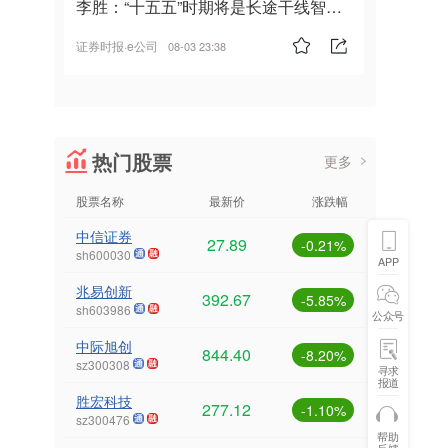
李胜：“十五五”时期将是长途干线智能
驾驶的发展风口
证券时报·e公司
08-03 23:38
热门股票
更多
股票名称
最新价
涨跌幅
中信证券
27.89
-0.21%
sh600030
APP
兆易创新
392.67
-5.85%
sh603986
公众号
中际旭创
844.40
-8.20%
sz300308
寻求
报道
胜宏科技
277.12
-1.10%
sz300476
帮助