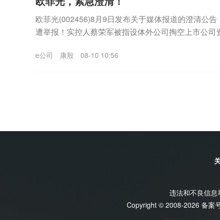
欧菲光，紧急澄清！
欧菲光(002456)8月9日发布关于媒体报道的澄清
遭举报！实控人蔡荣军被指设体外公司掏空上市公司
认存在利益输送、技术无偿输送及资金占用等情形。..
e公司
康殷
08-10 10:56
违法和不良信息举报
Copyright © 2008-2026 备