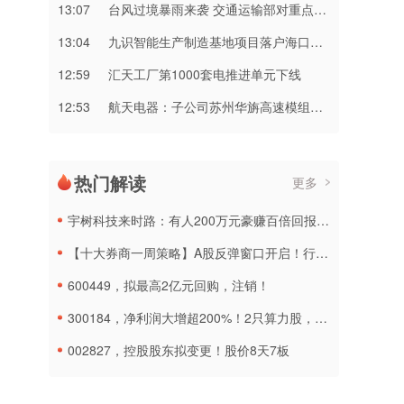
13:07
台风过境暴雨来袭 交通运输部对重点地区开展调度
13:04
九识智能生产制造基地项目落户海口国家高新区
12:59
汇天工厂第1000套电推进单元下线
12:53
航天电器：子公司苏州华旃高速模组及液冷互连产品处于小批量供货阶段
热门解读
更多
宇树科技来时路：有人200万元豪赚百倍回报，最大外部股东大疆惜别而去
【十大券商一周策略】A股反弹窗口开启！行情会更“百花齐放”
600449，拟最高2亿元回购，注销！
300184，净利润大增超200%！2只算力股，最新公告！
002827，控股股东拟变更！股价8天7板