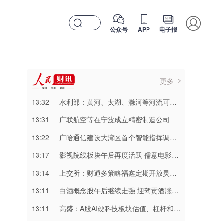
公众号
APP
电子报
更多
13:32
水利部：黄河、太湖、滁河等河流可能发生编号洪水
13:31
广联航空等在宁波成立精密制造公司
13:22
广哈通信建设大湾区首个智能指挥调度专业化基地
13:17
影视院线板块午后再度活跃 儒意电影涨停
13:14
上交所：财通多策略福鑫定期开放灵活配置混合型发起式证券投资基金临时停牌
13:11
白酒概念股午后继续走强 迎驾贡酒涨超8%
13:11
高盛：A股AI硬科技板块估值、杠杆和持仓拥挤度已有所缓解