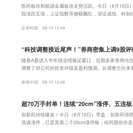
医药板块和能源金属板块走势活跃。今日（8月10日
指涨跌互现，上证指数等微幅飘红，深证成指、科创
个股远多于下跌个股，成交保持平稳。盘面上，地面兵装
证券时报
08-10 12:49
“科技调整接近尾声！”券商密集上调9股评级
随着A股进入半年报业绩验证窗口，近期多家券商结
调整了对公司的投资评级及盈利预测。从调整方向来看
司仍是券商上调评级的重点方向。针对当前市场走势，多
券商中国
08-10 12:48
超70万手封单！连续“20cm”涨停、五连板
创新药持续爆发！今日（8月10日）早盘，创新药强
迅速涨停，已是其第二个20cm涨停板；哈药股份亦是
花医药更是拿下5连板。一时间，创新药概念股风...