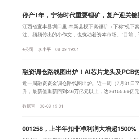
停产1年，宁德时代重要锂矿，复产迎关键
江西省宜丰县圳口里-奉新县枧下窝锂矿（下称“枧下
注。频频传出的小作文，也扰动着资本市场。“目前
目）环评报告和公众参与说明的公示环节，已于8月7日完
e公司
李小平
08-09 19:01
融资调仓路线图出炉！AI芯片龙头及PCB热
近一周融资资金调仓路线图出炉。近一周（7月31日至
升，最新值重新回到2.6万亿元以上，达26155.66
净买入态势，金额合计361.77亿元。分...
数据宝
08-09 19:01
001258，上半年扣非净利润大增超1500%！