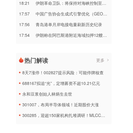
18:21
伊朗革命卫队：将保持对海峡控制至敌方接受全部条件
17:57
中国广告协会生成式引擎优化（GEO）团体标准第二次征求意见会成功召开
17:56
青岛港单月岸电接电量刷新历史纪录
17:54
伊朗称在阿巴斯港附近海域扣押12艘违规船只
热门解读
更多
8天7涨停！002827提示风险：可能停牌核查
688167拟追“光”，定增募资不超10.21亿元
永和豆浆创始人林炳生去世
301007，布局半导体领域！近期股价大涨
300285，迎超150家机构扎堆调研！MLCC概念热度再燃