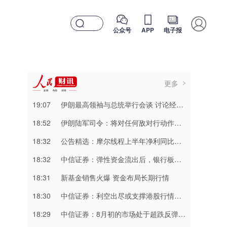
公众号
APP
电子报
更多
19:07
伊朗最高领袖与总统举行会谈 讨论经济和军事等问题
18:52
伊朗陆军司令：将对任何敌对行动作出坚决回应
18:32
公告精选：摩尔线程上半年净利同比减亏；频准激光网上发行最终中签率0.0201%
18:32
中信证券：弹性资金流出后，银行板块短期开始走稳
18:31
新基金销售火爆 资金布局长期行情
18:30
中信证券：利空出尽或支撑港股行情延续
18:29
中信证券：8月初的市场处于超跌反弹阶段