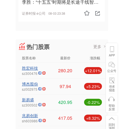
李胜：“十五五”时期将是长途干线智能
驾驶的发展风口
证券时报·e公司
08-03 23:38
热门股票
更多
APP
股票名称
最新价
涨跌幅
胜宏科技
280.20
+12.01%
公众号
sz300476
博杰股份
97.94
+5.23%
寻求
sz002975
报道
新易盛
420.95
-0.22%
sz300502
帮助
反馈
兆易创新
417.05
+8.32%
sh603986
回到
顶部