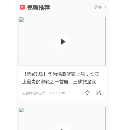
视频推荐
更多
01:36
【第e现场】华为鸿蒙智家上船，长江
上最贵的游轮之一首航，三峡旅游实
现“双旗舰并进”
证券时报·e公司
08-07 08:01