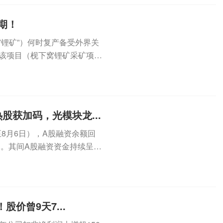
期！
窝锂矿”）何时复产备受外界关
，该项目（枧下窝锂矿采矿项
...
股获加码，光模块龙...
8月6日），A股融资余额回
亿元。其间A股融资资金持续呈现
股价曾9天7...