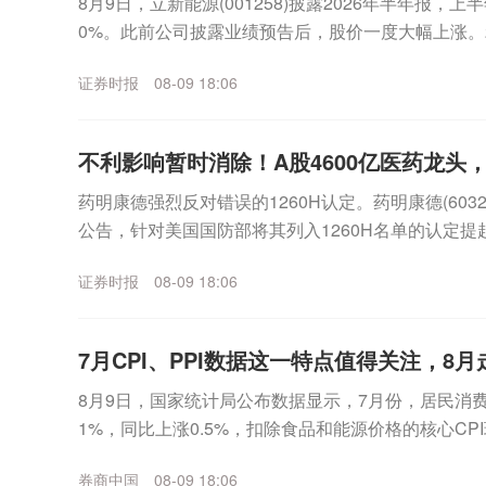
8月9日，立新能源(001258)披露2026年半年报，
0%。此前公司披露业绩预告后，股价一度大幅上涨。
营业收入6.44亿元，同比增长29...
证券时报
08-09 18:06
不利影响暂时消除！A股4600亿医药龙头
药明康德强烈反对错误的1260H认定。药明康德(6032
公告，针对美国国防部将其列入1260H名单的认定提
项错误的1260H认定，并已采取法...
证券时报
08-09 18:06
7月CPI、PPI数据这一特点值得关注，8
8月9日，国家统计局公布数据显示，7月份，居民消费
1%，同比上涨0.5%，扣除食品和能源价格的核心CPI
9%；工业生产者出厂价格指数（PPI...
券商中国
08-09 18:06