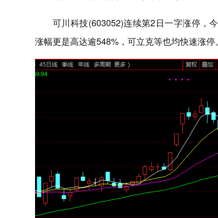
可川科技(603052)连续第2日一字涨停
涨幅更是高达逾548%，可立克等也均快速涨停