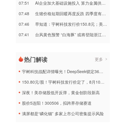
07:51
AI企业加大基础设施投入 算力金属供应承压
07:48
生猪价格短期回暖再度反跌 四季度有望迎来市场回暖
07:46
早知道：宇树科技发行价150.8元；美股三大指数集体收跌
07:41
台风黄色预警 “白海豚” 或将登陆浙江至福建北部沿海地区
热门解读
更多
宇树科技战配详情曝光！DeepSeek锁定36个月，社保基金多个组合参与
150.80元/股！宇树科技发行价定了，8月10日申购
深夜！美存储股低开反弹，黄金创阶段新高
股价5连阳！300506，拟跨界存储赛道
满屏都是“磷化铟” 多家上市公司密集提示风险