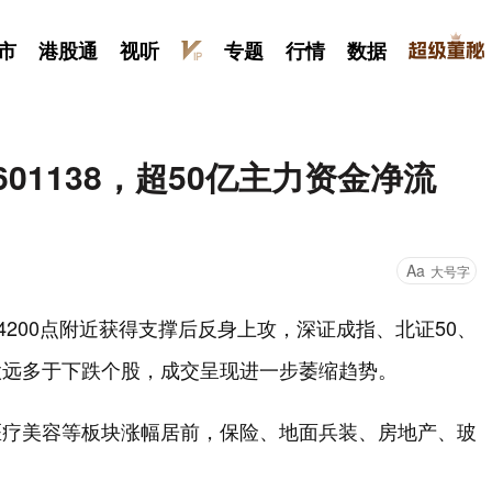
市
港股通
视听
专题
行情
数据
601138，超50亿主力资金净流
Aa
大号字
200点附近获得支撑后反身上攻，深证成指、北证50、
股远多于下跌个股，成交呈现进一步萎缩趋势。
医疗美容等板块涨幅居前，保险、地面兵装、房地产、玻