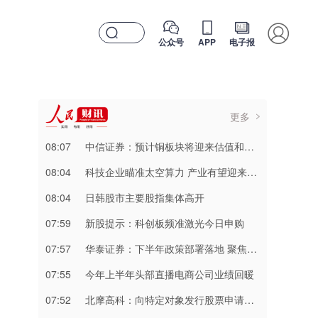
公众号
APP
电子报
更多
08:07
中信证券：预计铜板块将迎来估值和业绩的共振上涨
08:04
科技企业瞄准太空算力 产业有望迎来从0到1重大突破
08:04
日韩股市主要股指集体高开
07:59
新股提示：科创板频准激光今日申购
07:57
华泰证券：下半年政策部署落地 聚焦“六张网”投资推进
07:55
今年上半年头部直播电商公司业绩回暖
07:52
北摩高科：向特定对象发行股票申请获深交所审核通过