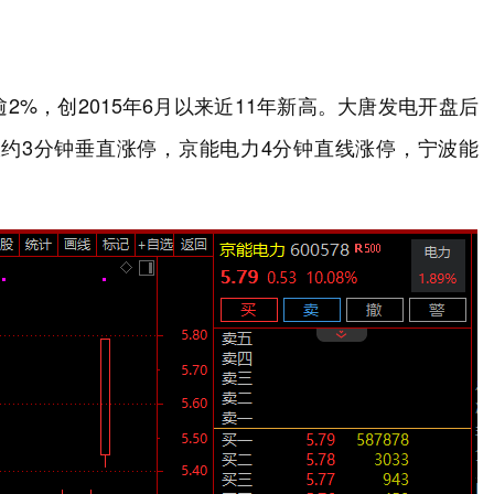
%，创2015年6月以来近11年新高。大唐发电开盘后
仅约3分钟垂直涨停，京能电力4分钟直线涨停，宁波能
。