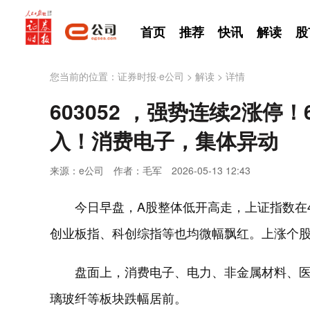
首页
推荐
快讯
解读
股
您当前的位置：
证券时报·e公司
>
解读
>
详情
603052 ，强势连续2涨停！
入！消费电子，集体异动
来源：e公司
作者：毛军
2026-05-13 12:43
今日早盘，A股整体低开高走，上证指数在4
创业板指、科创综指等也均微幅飘红。上涨个
盘面上，消费电子、电力、非金属材料、
璃玻纤等板块跌幅居前。