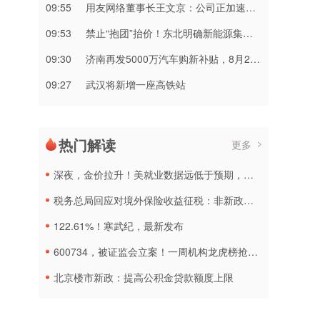
09:55
用友网络董事长王文京：公司正加速转型 企业AI业务占比快速提升
09:53
禁止“抱团”抬价！东北明确新能源集中报价仅限同省同集团
09:30
济南再发5000万汽车购新补贴，8月20日起申报
09:27
武汉将新增一座高铁站
热门解读
更多
深夜，金价拉升！美就业数据远低于预期，加息或生变
税务总局回应对境外保险收益征税：非新政策，无需过度解读
122.61%！寒武纪，最新发布
600734，被证监会立案！一周机构龙虎榜抢筹名单出炉
北京楼市新政：提高公积金贷款额度上限