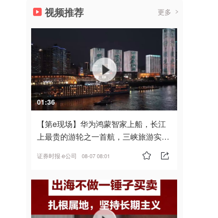
视频推荐
更多
01:36
【第e现场】华为鸿蒙智家上船，长江
上最贵的游轮之一首航，三峡旅游实
现“双旗舰并进”
证券时报·e公司
08-07 08:01