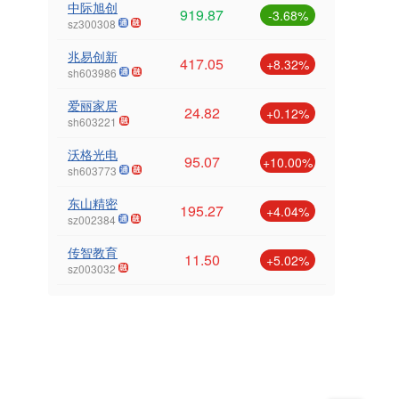
中际旭创
919.87
-3.68%
sz300308
兆易创新
417.05
+8.32%
sh603986
爱丽家居
24.82
+0.12%
sh603221
沃格光电
95.07
+10.00%
sh603773
东山精密
195.27
+4.04%
sz002384
传智教育
11.50
+5.02%
sz003032