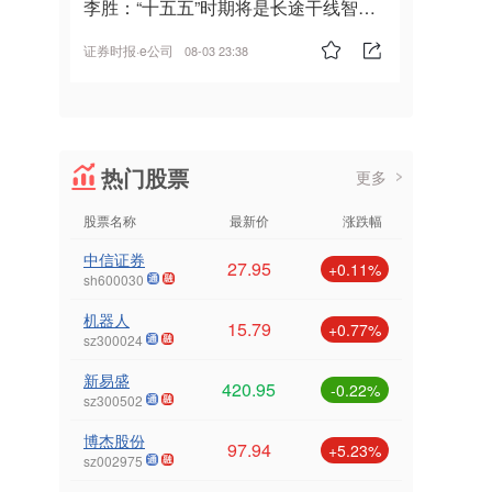
李胜：“十五五”时期将是长途干线智能
驾驶的发展风口
证券时报·e公司
08-03 23:38
热门股票
更多
股票名称
最新价
涨跌幅
中信证券
27.95
+0.11%
sh600030
机器人
15.79
+0.77%
sz300024
新易盛
420.95
-0.22%
sz300502
博杰股份
97.94
+5.23%
sz002975