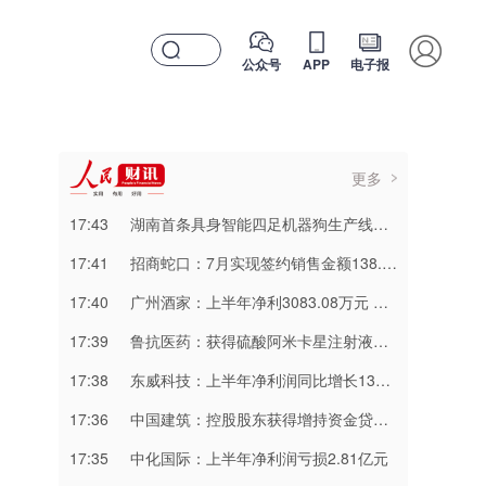
公众号
APP
电子报
更多
17:43
湖南首条具身智能四足机器狗生产线即将投产
17:41
招商蛇口：7月实现签约销售金额138.14亿元
17:40
广州酒家：上半年净利3083.08万元 同比下降21.15%
17:39
鲁抗医药：获得硫酸阿米卡星注射液补充申请批准通知书
17:38
东威科技：上半年净利润同比增长133.21% 拟10派1.7元
17:36
中国建筑：控股股东获得增持资金贷款支持
17:35
中化国际：上半年净利润亏损2.81亿元