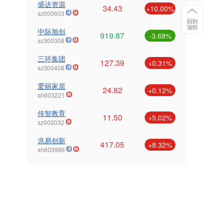
盛达资源
34.43
+10.00%
sz000603
回到
顶部
中际旭创
919.87
-3.68%
sz300308
三环集团
127.39
+0.31%
sz300408
爱丽家居
24.82
+0.12%
sh603221
传智教育
11.50
+5.02%
sz003032
兆易创新
417.05
+8.32%
sh603986