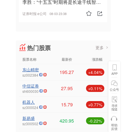
李胜：“十五五”时期将是长途干线智能
驾驶的发展风口
证券时报·e公司
08-03 23:38
热门股票
更多
股票名称
最新价
涨跌幅
东山精密
195.27
+4.04%
APP
sz002384
中信证券
27.95
+0.11%
公众号
sh600030
机器人
15.79
+0.77%
寻求
sz300024
报道
新易盛
420.95
-0.22%
sz300502
帮助
反馈