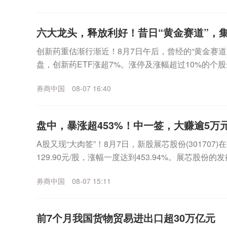
六大龙头，释放利好！昔日“黄金赛道”，
创新药重估渐行渐近！8月7日午后，曾经的“黄金赛
盘，创新药ETF涨超7%。涨停及涨幅超过10%的个股
美迪西、康龙化成等老牌CXO概念股涨幅分...
券商中国
08-07 16:40
盘中，暴涨超453%！中一签，大赚逾5万元
A股又现“大肉签”！8月7日，新股展芯股份(30170
129.90元/股，涨幅一度达到453.94%。展芯股份的发
一签（500股）最高可...
券商中国
08-07 15:11
前7个月我国货物贸易进出口超30万亿元