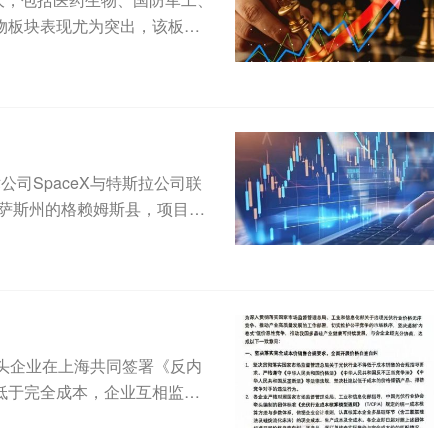
物板块表现尤为突出，该板块
..
司SpaceX与特斯拉公司联
得克萨斯州的格赖姆斯县，项目首
头企业在上海共同签署《反内
低于完全成本，企业互相监督
能。...