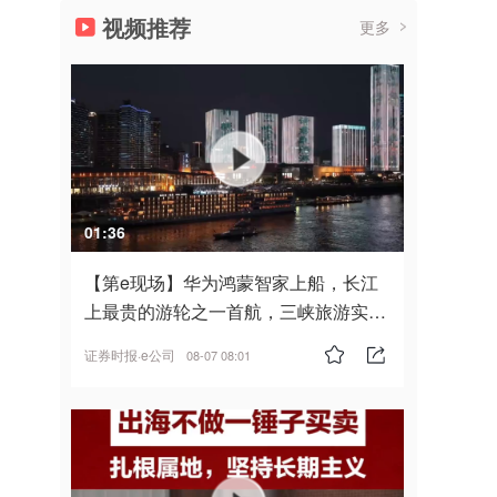
视频推荐
更多
01:36
【第e现场】华为鸿蒙智家上船，长江
上最贵的游轮之一首航，三峡旅游实
现“双旗舰并进”
证券时报·e公司
08-07 08:01