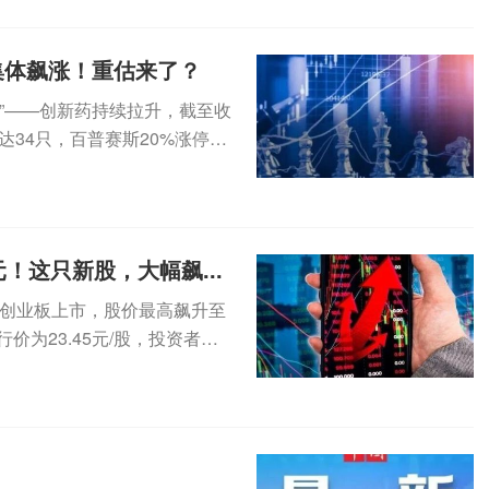
集体飙涨！重估来了？
道”——创新药持续拉升，截至收
达34只，百普赛斯20%涨停，
！这只新股，大幅飙...
7)在创业板上市，股价最高飙升至
行价为23.45元/股，投资者中