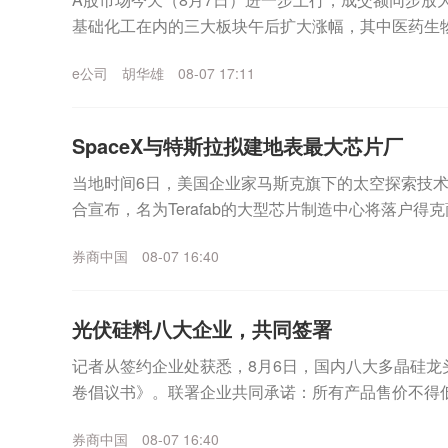
基础化工在内的三大板块午后扩大涨幅，其中医药生
创最近一个月最大单日涨幅。A股市场进一步上行 30股.
e公司
胡华雄
08-07 17:11
SpaceX与特斯拉拟建地表最大芯片厂
当地时间6日，美国企业家马斯克旗下的太空探索技术公
合宣布，名为Terafab的大型芯片制造中心将落户
期投资额达168亿美元。据了解，Teraf...
券商中国
08-07 16:40
光伏硅料八大企业，共同签署
记者从签约企业处获悉，8月6日，国内八大多晶硅龙
卷倡议书》。联署企业共同承诺：所有产品售价不得
举报；同时严格执行能耗新标准，主动出清高耗能落后产
券商中国
08-07 16:40