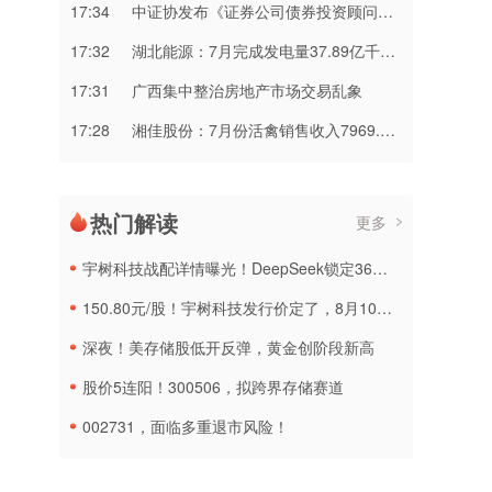
17:34
中证协发布《证券公司债券投资顾问业务管理规则》
17:32
湖北能源：7月完成发电量37.89亿千瓦时 同比减少12.66%
17:31
广西集中整治房地产市场交易乱象
17:28
湘佳股份：7月份活禽销售收入7969.32万元 环比增长6.21%
热门解读
更多
宇树科技战配详情曝光！DeepSeek锁定36个月，社保基金多个组合参与
150.80元/股！宇树科技发行价定了，8月10日申购
深夜！美存储股低开反弹，黄金创阶段新高
股价5连阳！300506，拟跨界存储赛道
002731，面临多重退市风险！