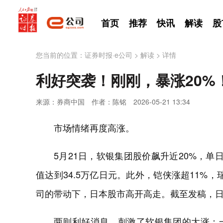
首页
推荐
快讯
解读
股
您当前的位置：
证券时报·e公司
>
解读
>
详情
利好突袭！刚刚，暴涨20%
来源：券商中国
作者：陈铭
2026-05-21 13:34
市场情绪再度高涨。
5月21日，软银集团股价飙升近20%，单日
值达到34.5万亿日元。此外，铠侠涨超11%
司的带动下，日本股市高开高走。截至发稿，日经2
两则利好消息，刺激了软银集团的大涨：一是