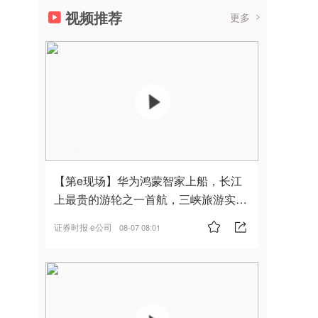
视频推荐
更多
01:36
【第e现场】华为鸿蒙智家上船，长江
上最贵的游轮之一首航，三峡旅游实
现“双旗舰并进”
证券时报·e公司
08-07 08:01