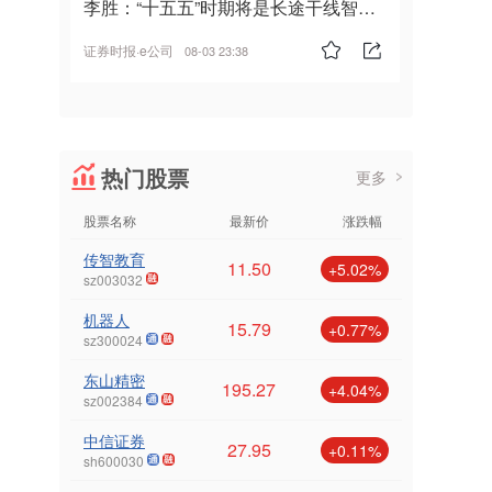
李胜：“十五五”时期将是长途干线智能
驾驶的发展风口
证券时报·e公司
08-03 23:38
热门股票
更多
股票名称
最新价
涨跌幅
传智教育
11.50
+5.02%
sz003032
机器人
15.79
+0.77%
sz300024
东山精密
195.27
+4.04%
sz002384
中信证券
27.95
+0.11%
sh600030