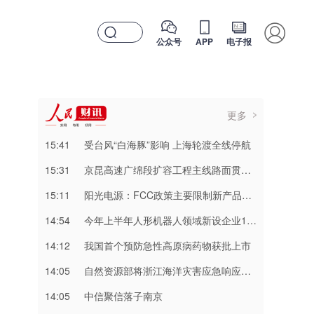
公众号
APP
电子报
更多
15:41
受台风“白海豚”影响 上海轮渡全线停航
15:31
京昆高速广绵段扩容工程主线路面贯通过半
15:11
阳光电源：FCC政策主要限制新产品认证 公司目前在美销售的光伏逆变器、储能系统不受影响
14:54
今年上半年人形机器人领域新设企业11.6万户
14:12
我国首个预防急性高原病药物获批上市
14:05
自然资源部将浙江海洋灾害应急响应升级为二级，福建上海海洋灾害应急响应升级为三级
14:05
中信聚信落子南京