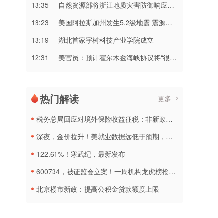
13:35
自然资源部将浙江地质灾害防御响应提升至Ⅲ级，对安徽启动Ⅳ级响应
13:23
美国阿拉斯加州发生5.2级地震 震源深度10千米
13:19
湖北首家宇树科技产业学院成立
12:31
美官员：预计霍尔木兹海峡协议将“很快达成”
热门解读
更多
税务总局回应对境外保险收益征税：非新政策，无需过度解读
深夜，金价拉升！美就业数据远低于预期，加息或生变
122.61%！寒武纪，最新发布
600734，被证监会立案！一周机构龙虎榜抢筹名单出炉
北京楼市新政：提高公积金贷款额度上限