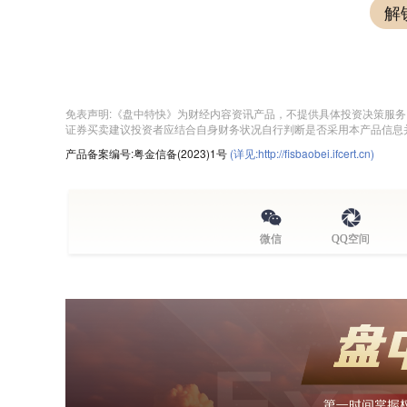
解
免表声明:《盘中特快》为财经内容资讯产品，不提供具体投资决策服
证券买卖建议投资者应结合自身财务状况自行判断是否采用本产品信息
产品备案编号:粤金信备(2023)1号
(详见:http://fisbaobei.ifcert.cn)
微信
QQ空间