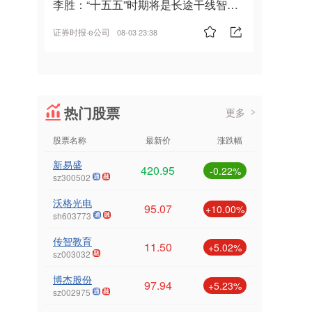
李胜：“十五五”时期将是长途干线智能
驾驶的发展风口
证券时报·e公司
08-03 23:38
热门股票
更多
股票名称
最新价
涨跌幅
新易盛
420.95
-0.22%
sz300502
沃格光电
95.07
+10.00%
sh603773
传智教育
11.50
+5.02%
sz003032
博杰股份
97.94
+5.23%
sz002975