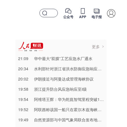
公众号
APP
电子报
更多
21:09
华中最大“双膜”工艺应急水厂通水
20:34
水利部针对浙江省洪水防御应急响应提升至Ⅲ级
20:02
伊朗接近与阿曼达成管理海峡协议
19:58
浙江提升防台风应急响应至Ⅰ级
19:54
阿维塔王辉：华为乾崑智驾里程突破137亿公里
19:52
阿联酋称该国一船只在霍尔木兹海峡遭袭
19:49
自然资源部与中国气象局联合发布地质灾害橙色预警