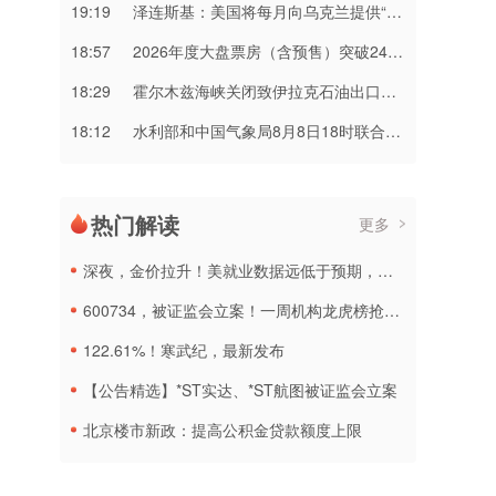
19:19
泽连斯基：美国将每月向乌克兰提供“爱国者”拦截导弹
18:57
2026年度大盘票房（含预售）突破240亿元
18:29
霍尔木兹海峡关闭致伊拉克石油出口骤降75%
18:12
水利部和中国气象局8月8日18时联合发布红色山洪灾害气象预警
热门解读
更多
深夜，金价拉升！美就业数据远低于预期，加息或生变
600734，被证监会立案！一周机构龙虎榜抢筹名单出炉
122.61%！寒武纪，最新发布
【公告精选】*ST实达、*ST航图被证监会立案
北京楼市新政：提高公积金贷款额度上限