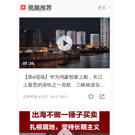
视频推荐
更多
01:36
【第e现场】华为鸿蒙智家上船，长江
上最贵的游轮之一首航，三峡旅游实
现“双旗舰并进”
证券时报·e公司
08-07 08:01