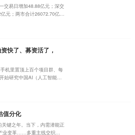
一交易日增加48.88亿元；深交
亿元；两市合计26072.70亿
融资快了、募资活了，
到手机里置顶上百个项目群、每
开始研究中国AI（人工智能）
..
估值分化
级的关键之年。当下，内需潜能正
产业变革……多重主线交织并