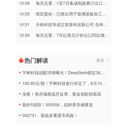
10:59
海关总署：1至7月集成电路累计出口金额达2160.2亿美元 同比增长99.5%
10:55
维宏股份：已推出用于玻璃基板加工的切裂一体化产品
10:51
天铁科技等成立智算科技新公司 含AI相关业务
10:50
海关总署：7月以美元计价出口同比增23.9%
热门解读
更多
宇树科技战配详情曝光！DeepSeek锁定36个月，社保基金多个组合参与
150.80元/股！宇树科技发行价定了，8月10日申购
深夜！美存储股低开反弹，黄金创阶段新高
股价5连阳！300506，拟跨界存储赛道
002731，面临多重退市风险！