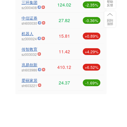
帮助
三环集团
124.02
-2.35%
反馈
sz300408
中信证券
27.82
-0.36%
回到
sh600030
顶部
机器人
15.81
+0.89%
sz300024
传智教育
11.42
+4.29%
sz003032
兆易创新
410.12
+6.52%
sh603986
爱丽家居
24.37
-1.69%
sh603221