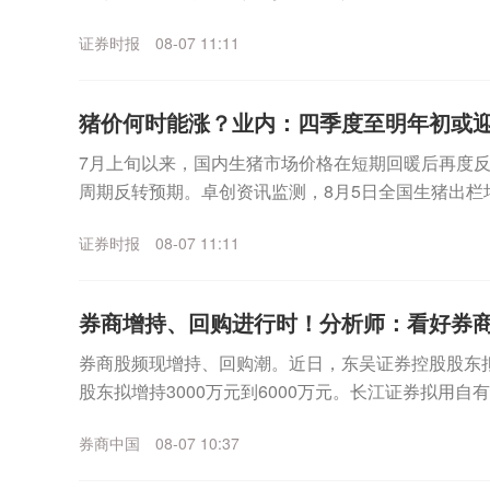
进，共同勾勒出一幅机遇与挑战并存的图景。证券时报.
证券时报
08-07 11:11
猪价何时能涨？业内：四季度至明年初或
7月上旬以来，国内生猪市场价格在短期回暖后再度
周期反转预期。卓创资讯监测，8月5日全国生猪出栏均价
度逼近10元关口。此前一轮反弹，被业内普遍视...
证券时报
08-07 11:11
券商增持、回购进行时！分析师：看好券
券商股频现增持、回购潮。近日，东吴证券控股股东拟
股东拟增持3000万元到6000万元。长江证券拟用自
安证券、国金证券正在回购中。上述增持回购的理...
券商中国
08-07 10:37