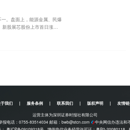
不一。盘面上，能源金属、民爆
。新股展芯股份上市首日涨逾3
关于我们
|
服务条例
|
联系我们
|
版权声明
|
友情链
运营主体为深圳证券时报社有限公司
电话：0755-83514034 邮箱：
bwb@stcn.com
中央网信办违法和
案号：
粤ICP备09109218号
增值电信业务经营许可证：粤B2-20080118