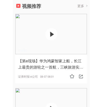
视频推荐
更多
01:36
【第e现场】华为鸿蒙智家上船，长江
上最贵的游轮之一首航，三峡旅游实
现“双旗舰并进”
证券时报·e公司
08-07 08:01