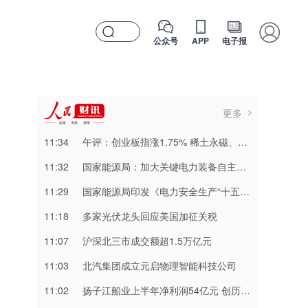
公众号
APP
电子报
更多
11:34
午评：创业板指涨1.75% 稀土永磁、PCB等概念板块走强
11:32
国家能源局：加大关键电力装备自主研发 推动电力芯片、特高压组部件等关键技术突破
11:29
国家能源局印发《电力安全生产“十五五”行动计划》
11:18
多家光伏龙头回应美国加征关税
11:07
​沪深北三市成交额超1.5万亿元
11:03
北汽集团成立元启物理智能科技公司
11:02
扬子江船业上半年净利润54亿元 创历史新高