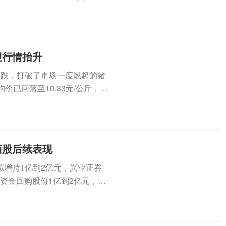
..
迎行情抬升
反跌，打破了市场一度燃起的猪
已回落至10.33元/公斤，再
商股后续表现
增持1亿到2亿元，兴业证券
有资金回购股份1亿到2亿元，华