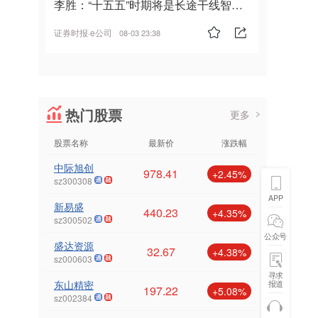
李胜：“十五五”时期将是长途干线智能
驾驶的发展风口
证券时报·e公司
08-03 23:38
热门股票
更多
股票名称
最新价
涨跌幅
中际旭创
978.41
+2.45%
sz300308
APP
新易盛
440.23
+4.35%
sz300502
公众号
盛达资源
32.67
+4.38%
sz000603
寻求
东山精密
报道
197.22
+5.08%
sz002384