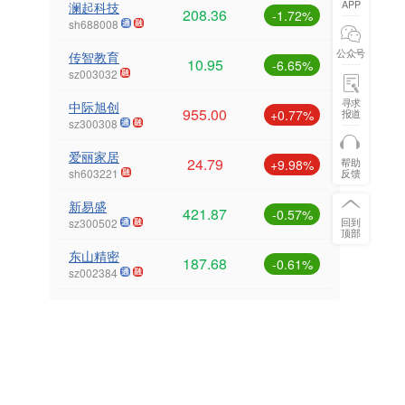
APP
澜起科技
208.36
-1.72%
sh688008
公众号
传智教育
10.95
-6.65%
sz003032
寻求
中际旭创
955.00
+0.77%
报道
sz300308
爱丽家居
24.79
帮助
+9.98%
sh603221
反馈
新易盛
421.87
-0.57%
回到
sz300502
顶部
东山精密
187.68
-0.61%
sz002384