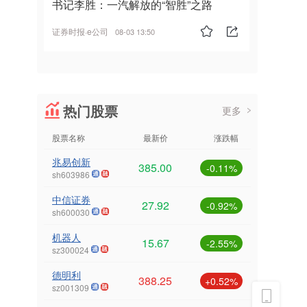
书记李胜：一汽解放的“智胜”之路
证券时报·e公司
08-03 13:50
热门股票
更多
股票名称
最新价
涨跌幅
兆易创新
385.00
-0.11%
sh603986
中信证券
27.92
-0.92%
sh600030
机器人
15.67
-2.55%
sz300024
德明利
388.25
+0.52%
sz001309