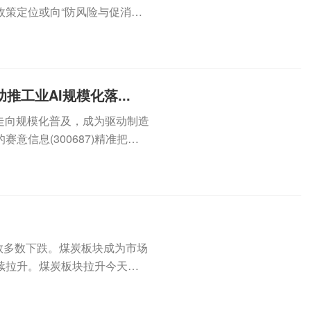
政策定位或向“防风险与促消费
..
工业AI规模化落...
走向规模化普及，成为驱动制造
信息(300687)精准把握
数多数下跌。煤炭板块成为市场
续拉升。煤炭板块拉升今天上
午...