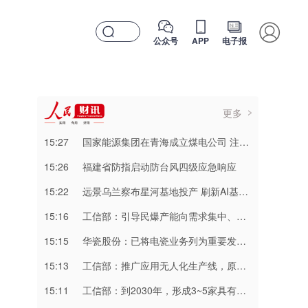
公众号
APP
电子报
更多
15:27
国家能源集团在青海成立煤电公司 注册资本10亿元
15:26
福建省防指启动防台风四级应急响应
15:22
远景乌兰察布星河基地投产 刷新AI基础设施密度纪录
15:16
工信部：引导民爆产能向需求集中、缺口扩大的地区转移，限制产能过剩地区产能转入
15:15
华瓷股份：已将电瓷业务列为重要发展方向，未来会加大力度抢占市场份额
15:13
工信部：推广应用无人化生产线，原则上不再新建“一头多尾”、“多头一尾”工业炸药生产线
15:11
工信部：到2030年，形成3~5家具有较强国际运营能力的大型民爆企业集团