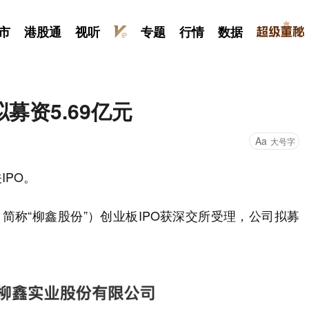
市
港股通
视听
专题
行情
数据
募资5.69亿元
Aa
大号字
IPO。
简称“柳鑫股份”）创业板IPO获深交所受理，公司拟募