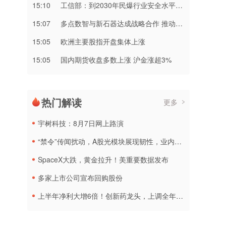
15:10
工信部：到2030年民爆行业安全水平进一步提高，创新能力持续增强
15:07
多点数智与新石器达成战略合作 推动无人车落地零售场景
15:05
欧洲主要股指开盘集体上涨
15:05
国内期货收盘多数上涨 沪金涨超3%
热门解读
更多
宇树科技：8月7日网上路演
“禁令”传闻扰动，A股光模块展现韧性，业内人士：预计落地难度大
SpaceX大跌，黄金拉升！美重要数据发布
多家上市公司宣布回购股份
上半年净利大增6倍！创新药龙头，上调全年营收预测