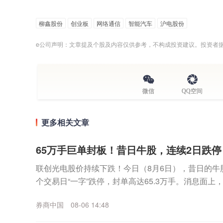
柳鑫股份
创业板
网络通信
智能汽车
沪电股份
e公司声明：文章提及个股及内容仅供参考，不构成投资建议。投资者
微信
QQ空间
更多相关文章
65万手巨单封板！昔日牛股，连续2日跌
联创光电股价持续下跌！今日（8月6日），昔日的牛股联
个交易日“一字”跌停，封单高达65.3万手。消息面
未按规定披露非经营性资金往来等违法行为...
券商中国
08-06 14:48