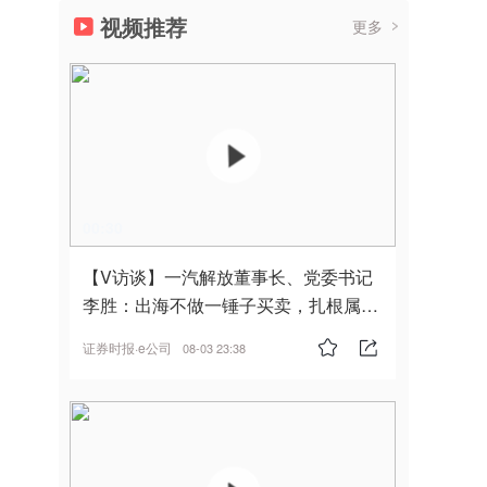
视频推荐
更多
00:30
【V访谈】一汽解放董事长、党委书记
李胜：出海不做一锤子买卖，扎根属
地，坚持长期主义
证券时报·e公司
08-03 23:38