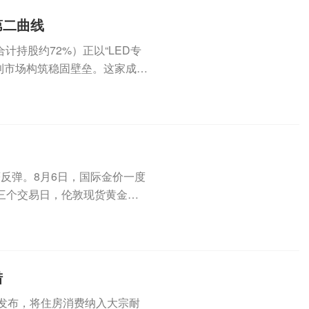
第二曲线
合计持股约72%）正以“LED专
利市场构筑稳固壁垒。这家成立
反弹。8月6日，国际金价一度
近三个交易日，伦敦现货黄金价
措
外发布，将住房消费纳入大宗耐