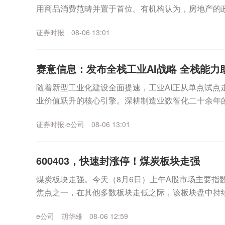
用商品消费范畴并置于首位。有机构认为，房地产的
并重”转变。人民财讯记者获悉，多个热点城市正谋划出.
证券时报
08-06 13:01
赛意信息：发布全栈工业AI战略 全栈能力助推
随着新型工业化建设全面提速，工业AI正从单点试点
业价值跃升的核心引擎。深耕制造业数智化二十余年的赛意
产业节奏，于8月5日在广州举办“全栈进化・A...
证券时报·e公司
08-06 13:01
600403，快速封涨停！煤炭板块走强
煤炭板块走强。今天（8月6日）上午A股市场主要指
焦点之一，在其他多数板块走低之际，该板块盘中持
午A股市场震荡反复，主要指数低开，随后上行，临近上
e公司
胡华雄
08-06 12:59