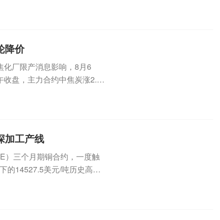
遍实...
轮降价
化厂限产消息影响，8月6
收盘，主力合约中焦炭涨2.6
.
深加工产线
ME）三个月期铜合约，一度触
的14527.5美元/吨历史高