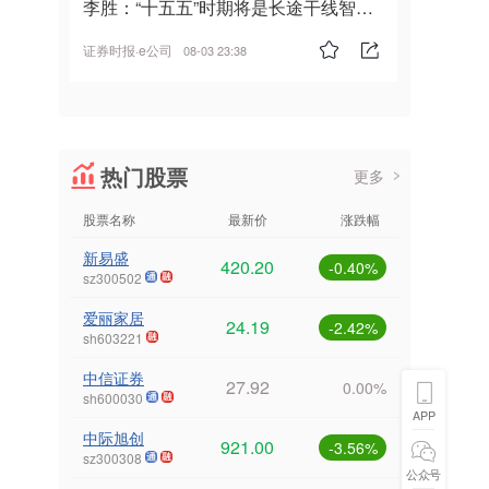
李胜：“十五五”时期将是长途干线智能
驾驶的发展风口
证券时报·e公司
08-03 23:38
热门股票
更多
股票名称
最新价
涨跌幅
新易盛
420.20
-0.40%
sz300502
爱丽家居
24.19
-2.42%
sh603221
中信证券
27.92
0.00%
sh600030
APP
中际旭创
921.00
-3.56%
sz300308
公众号