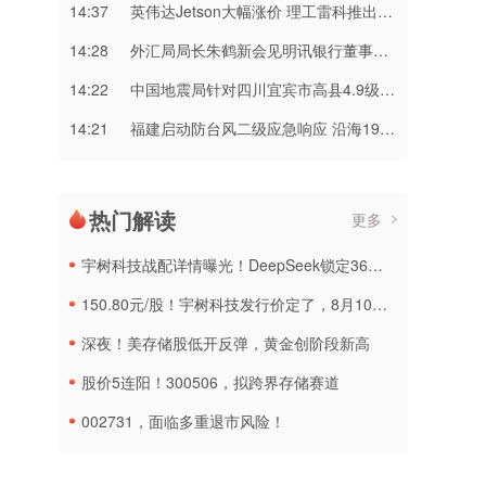
14:37
英伟达Jetson大幅涨价 理工雷科推出“山海”智算模组提供国产替代方案
14:28
外汇局局长朱鹤新会见明讯银行董事长、德意志交易所集团执行委员会成员斯蒂芬妮•埃克儿曼
14:22
中国地震局针对四川宜宾市高县4.9级地震启动四级应急响应
14:21
福建启动防台风二级应急响应 沿海19条航线停航
热门解读
更多
宇树科技战配详情曝光！DeepSeek锁定36个月，社保基金多个组合参与
150.80元/股！宇树科技发行价定了，8月10日申购
深夜！美存储股低开反弹，黄金创阶段新高
股价5连阳！300506，拟跨界存储赛道
002731，面临多重退市风险！