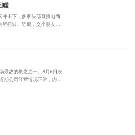
回暖
素冲击下，多家头部直播电商
有所扭转。近期，交个朋友控
预告显...
场最热的概念之一。8月6日晚
“近期公司经营情况正常，内外