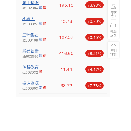
东山精密
195.15
+3.98%
sz002384
寻求
报道
机器人
15.78
+0.70%
sz300024
帮助
三环集团
反馈
127.57
+0.45%
sz300408
兆易创新
回到
416.60
+8.21%
顶部
sh603986
传智教育
11.44
+4.47%
sz003032
盛达资源
33.72
+7.73%
sz000603