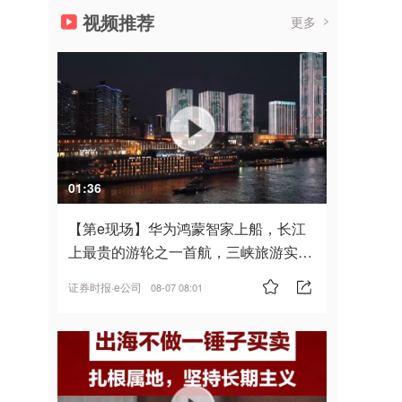
视频推荐
更多
01:36
【第e现场】华为鸿蒙智家上船，长江
上最贵的游轮之一首航，三峡旅游实
现“双旗舰并进”
证券时报·e公司
08-07 08:01