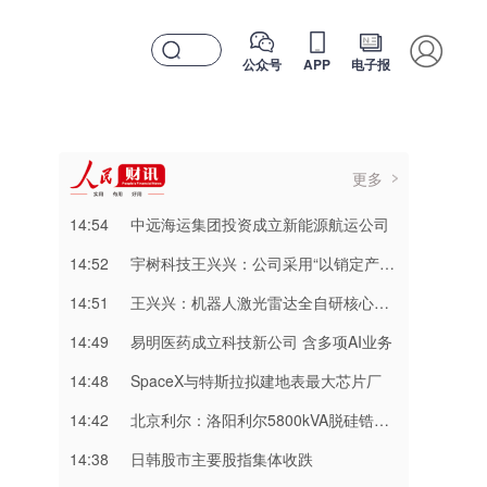
公众号
APP
电子报
更多
14:54
中远海运集团投资成立新能源航运公司
14:52
宇树科技王兴兴：公司采用“以销定产+安全库存”的生产计划模式
14:51
王兴兴：机器人激光雷达全自研核心技术等多项核心技术已应用于公司产品
14:49
易明医药成立科技新公司 含多项AI业务
14:48
SpaceX与特斯拉拟建地表最大芯片厂
14:42
北京利尔：洛阳利尔5800kVA脱硅锆电熔炉产出首批成品
14:38
日韩股市主要股指集体收跌