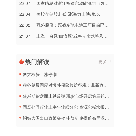
22:07
国家防总对浙江福建启动防汛防台风三级应急响应
22:04
美股存储股走低 SK海力士跌超5%
22:02
冠盛股份：冠盛东驰电池工厂目前已进入全面联机调试工作
21:37
上海：台风“白海豚”或将带来龙卷风等极端影响
热门解读
更多
两大板块，涨停潮
税务总局回应对境外保险收益征税：非新政策，无需过度解读
焦炭期货盘面止跌反弹 现货市场开启第三轮降价
固废处理行业上半年业绩分化 资源化板块报喜传统企业承压
铜钴大国出口政策突变 中资矿企提前布局深加工产线