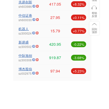
兆易创新
417.05
+8.32%
sh603986
帮助
中信证券
反馈
27.95
+0.11%
sh600030
机器人
回到
15.79
+0.77%
顶部
sz300024
新易盛
420.95
-0.22%
sz300502
中际旭创
919.87
-3.68%
sz300308
博杰股份
97.94
+5.23%
sz002975