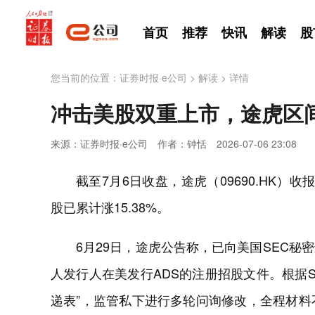
首页
推荐
快讯
解读
股
您当前的位置：
证券时报·e公司
>
解读
>
详情
冲击美股双重上市，途虎区间
来源：证券时报·e公司
作者：钟恬
2026-07-06 23:08
截至7月6日收盘，途虎（09690.HK）
股已累计涨15.38%。
6月29日，途虎公告称，已向美国SEC秘密
人发行人在美发行ADS的注册招股文件。根据
递表”，监管私下进行多轮问询修改，全程材料