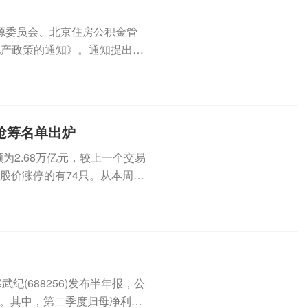
源委员会、北京住房公积金管
地产政策的通知》。通知提出，
积金...
榜抢筹名单出炉
为2.68万亿元，较上一个交易
盘股价涨停的有74只。从本周的
纪(688256)发布半年报，公
1%。其中，第二季度归母净利为