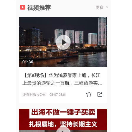
视频推荐
更多
01:36
【第e现场】华为鸿蒙智家上船，长江
上最贵的游轮之一首航，三峡旅游实
现“双旗舰并进”
证券时报·e公司
08-07 08:01