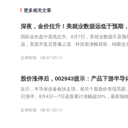
更多相关文章
深夜，金价拉升！美就业数据远低于预期
国际金价盘中直线拉升。8月7日，受就业数据不及预
温，美股开盘后普遍上涨。科技股涨幅居前，纳斯达
数走高。个股方面，SpaceX无惧首个解禁期到来，股价
证券时报
08-07 23:11
股价涨停后，002943提示：产品下游半导体
近日，半导体设备板块走强，相关个股股价表现亮眼。其中
日涨停，8月4日—7日该股累计涨幅超30%，最新报收3
月7日晚间，宇晶股份发布股价异动...
证券时报
08-07 23:11