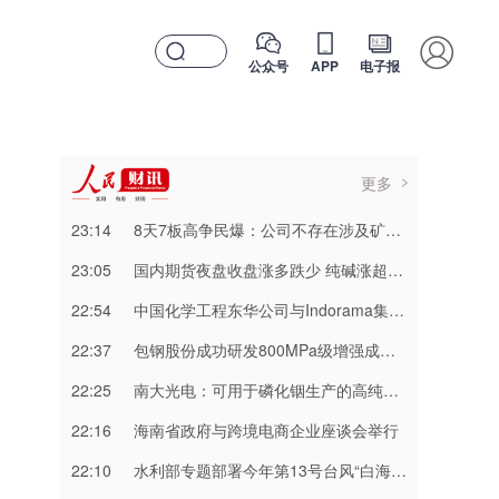
公众号
APP
电子报
更多
23:14
8天7板高争民爆：公司不存在涉及矿山资产注入和重大资产重组的具体计划
23:05
国内期货夜盘收盘涨多跌少 纯碱涨超3%
22:54
中国化学工程东华公司与Indorama集团正式签署安阳清洁制气示范项目EPC合同
22:37
包钢股份成功研发800MPa级增强成形性稀土热轧汽车钢
22:25
南大光电：可用于磷化铟生产的高纯三甲基铟产能目前约为2吨/年
22:16
海南省政府与跨境电商企业座谈会举行
22:10
水利部专题部署今年第13号台风“白海豚” 暴雨洪水防御工作