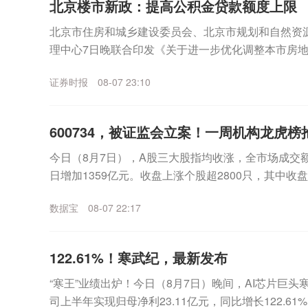
北京楼市新政：提高公积金贷款额度上限
北京市住房和城乡建设委员会、北京市规划和自然资
理中心7日晚联合印发《关于进一步优化调整本市房
适度提高住房公积金最高贷款额度。购房家庭中1人为公
证券时报
08-07 23:10
600734，被证监会立案！一周机构龙虎
今日（8月7日），A股三大股指均收涨，全市场成交额
日增加1359亿元。收盘上涨个股超2800只，其中收
表现来看，沪指一周累计上涨2.81%，...
数据宝
08-07 22:17
122.61%！寒武纪，最新发布
“寒王”业绩出炉！今日（8月7日）晚间，AI芯片巨头寒武
司上半年实现归母净利23.11亿元，同比增长122.6