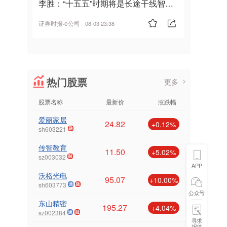
李胜：“十五五”时期将是长途干线智能
驾驶的发展风口
证券时报·e公司
08-03 23:38
热门股票
更多
股票名称
最新价
涨跌幅
爱丽家居
24.82
+0.12%
sh603221
传智教育
11.50
+5.02%
sz003032
APP
沃格光电
95.07
+10.00%
sh603773
公众号
东山精密
195.27
+4.04%
sz002384
寻求
报道