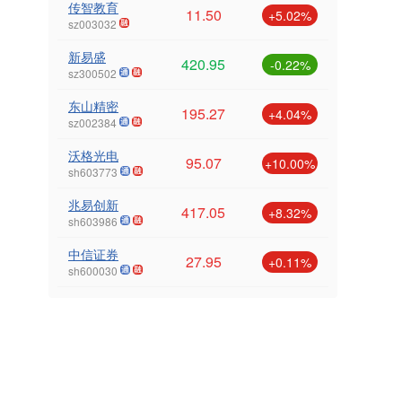
传智教育
11.50
+5.02%
sz003032
新易盛
420.95
-0.22%
sz300502
东山精密
195.27
+4.04%
sz002384
沃格光电
95.07
+10.00%
sh603773
兆易创新
417.05
+8.32%
sh603986
中信证券
27.95
+0.11%
sh600030