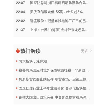
22:07
国家防总对浙江福建启动防汛防台风三级应急响应
22:04
美股存储股走低 SK海力士跌超5%
22:02
冠盛股份：冠盛东驰电池工厂目前已进入全面联机调试工作
21:37
上海：台风“白海豚”或将带来龙卷风等极端影响
热门解读
更多
两大板块，涨停潮
税务总局回应对境外保险收益征税：非新政策，无需过度解读
焦炭期货盘面止跌反弹 现货市场开启第三轮降价
固废处理行业上半年业绩分化 资源化板块报喜传统企业承压
铜钴大国出口政策突变 中资矿企提前布局深加工产线