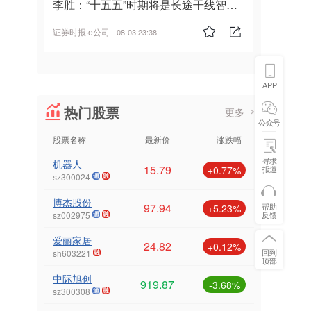
李胜：“十五五”时期将是长途干线智能
驾驶的发展风口
证券时报·e公司
08-03 23:38
APP
热门股票
更多
公众号
股票名称
最新价
涨跌幅
寻求
机器人
15.79
报道
+0.77%
sz300024
博杰股份
97.94
帮助
+5.23%
反馈
sz002975
爱丽家居
24.82
+0.12%
回到
sh603221
顶部
中际旭创
919.87
-3.68%
sz300308