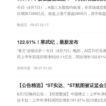
今日（8月7日），A股三大股指均收涨，全市场成交额
日增加1359亿元。收盘上涨个股超2800只，其中收
表现来看，沪指一周累计上涨2.81%，...
数据宝
08-07 22:17
122.61%！寒武纪，最新发布
“寒王”业绩出炉！今日（8月7日）晚间，AI芯片巨头寒武
司上半年实现归母净利23.11亿元，同比增长122.6
12.98亿元，环比一季度增...
券商中国
08-07 21:30
【公告精选】*ST实达、*ST航图被证监会
8月7日晚间公告：【经营数据】中国稀土：上半年净利润2
拉卡拉：上半年净利润同比增长191.67% 拟10派