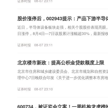
证券时报
08-07 23:11
股价涨停后，002943提示：产品下游半导体
近日，半导体设备板块走强，相关个股股价表现亮眼。其中
日涨停，8月4日—7日该股累计涨幅超30%，最新报收3
月7日晚间，宇晶股份发布股价异动...
证券时报
08-07 23:11
北京楼市新政：提高公积金贷款额度上限
北京市住房和城乡建设委员会、北京市规划和自然资
理中心7日晚联合印发《关于进一步优化调整本市房
适度提高住房公积金最高贷款额度。购房家庭中1人为公
证券时报
08-07 23:10
600734，被证监会立案！一周机构龙虎