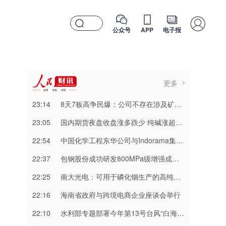
公众号
APP
电子报
更多
23:14
8天7板高争民爆：公司不存在涉及矿山资产注入和重大资产重组的具体计划
23:05
国内期货夜盘收盘涨多跌少 纯碱涨超3%
22:54
中国化学工程东华公司与Indorama集团正式签署安阳清洁制气示范项目EPC合同
22:37
包钢股份成功研发800MPa级增强成形性稀土热轧汽车钢
22:25
南大光电：可用于磷化铟生产的高纯三甲基铟产能目前约为2吨/年
22:16
海南省政府与跨境电商企业座谈会举行
22:10
水利部专题部署今年第13号台风“白海豚” 暴雨洪水防御工作