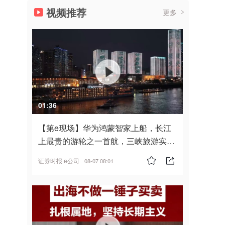
视频推荐
更多
01:36
【第e现场】华为鸿蒙智家上船，长江
上最贵的游轮之一首航，三峡旅游实
现“双旗舰并进”
证券时报·e公司
08-07 08:01