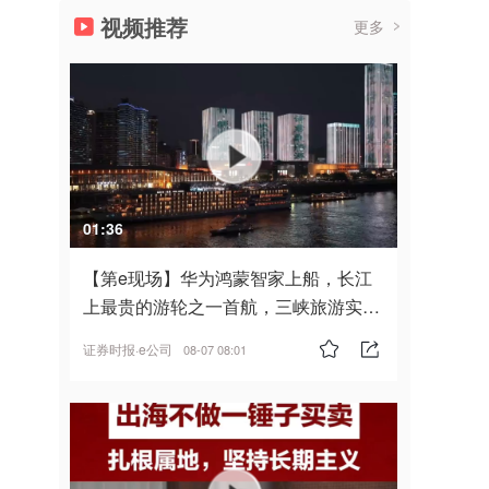
视频推荐
更多
01:36
【第e现场】华为鸿蒙智家上船，长江
上最贵的游轮之一首航，三峡旅游实
现“双旗舰并进”
证券时报·e公司
08-07 08:01