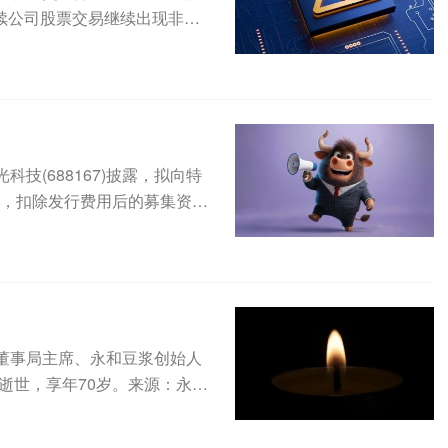
续公司股票交易继续出现非理
.
技(688167)披露，拟向特
），扣除发行费用后的募集资金
董事局主席、永和豆浆创始人
北逝世，享年70岁。来源：永和