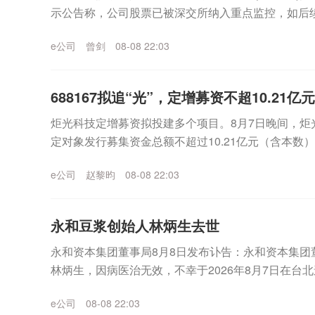
示公告称，公司股票已被深交所纳入重点监控，如后
性大幅波动，公司可能申请停牌核查。截至目前，公..
e公司
曾剑
08-08 22:03
688167拟追“光”，定增募资不超10.21亿元
炬光科技定增募资拟投建多个项目。8月7日晚间，炬光科
定对象发行募集资金总额不超过10.21亿元（含本数
净额将用于高端光互联核心光学元器件研发及...
e公司
赵黎昀
08-08 22:03
永和豆浆创始人林炳生去世
永和资本集团董事局8月8日发布讣告：永和资本集团
林炳生，因病医治无效，不幸于2026年8月7日在台
资本集团
e公司
08-08 22:03