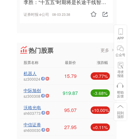
李胜：“十五五”时期将是长途干线智能
驾驶的发展风口
证券时报·e公司
08-03 23:38
APP
热门股票
更多
公众号
股票名称
最新价
涨跌幅
寻求
机器人
15.79
报道
+0.77%
sz300024
中际旭创
919.87
帮助
-3.68%
反馈
sz300308
沃格光电
95.07
+10.00%
回到
sh603773
顶部
中信证券
27.95
+0.11%
sh600030