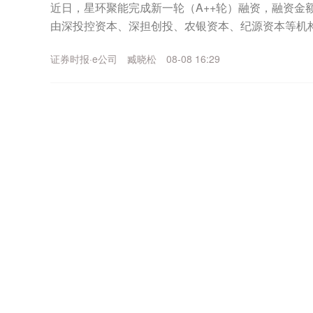
近日，星环聚能完成新一轮（A++轮）融资，融资金额
由深投控资本、深担创投、农银资本、纪源资本等机
集团旗下知识产权基金等机构继续跟投。本轮融资资金将
证券时报·e公司
臧晓松
08-08 16:29