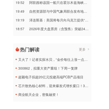
19:52
阿联酋称该国一船只在霍尔木兹海峡遭袭
19:49
自然资源部与中国气象局联合发布地质灾害橙色预警
19:19
泽连斯基：美国将每月向乌克兰提供“爱国者”拦截导弹
18:57
2026年度大盘票房（含预售）突破240亿元
热门解读
更多
又火了！记者实探水贝，“金价每往上涨一点，人气就会明显好转”
300862，拟重大资产重组！下周一复牌
超颖电子拟超20亿元投建高端PCB产品项目
芯片散热核心材料，迎来爆发式增长窗口！3只概念股年内涨幅翻倍
商业航天企业，密集融资！