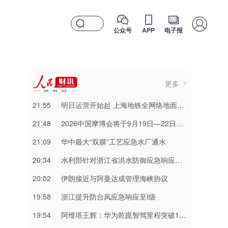
公众号
APP
电子报
更多
21:55
明日运营开始起 上海地铁全网络地面高架区段限速运行
21:48
2026中国摩博会将于9月19日—22日在重庆举行
21:09
华中最大“双膜”工艺应急水厂通水
20:34
水利部针对浙江省洪水防御应急响应提升至Ⅲ级
20:02
伊朗接近与阿曼达成管理海峡协议
19:58
浙江提升防台风应急响应至Ⅰ级
19:54
阿维塔王辉：华为乾崑智驾里程突破137亿公里