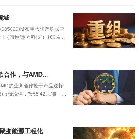
领域
605336)发布重大资产购买草
（简称“惠嘉科技”）100%股
合作，与AMD...
AMD的业务合作处于产品送样
)股价涨停，报55.42元/股。近
进聚变能源工程化