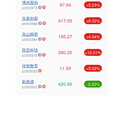
博杰股份
97.94
+5.23%
sz002975
兆易创新
417.05
+8.32%
sh603986
东山精密
195.27
+4.04%
sz002384
胜宏科技
280.20
+12.01%
sz300476
传智教育
11.50
+5.02%
sz003032
新易盛
420.95
-0.22%
sz300502