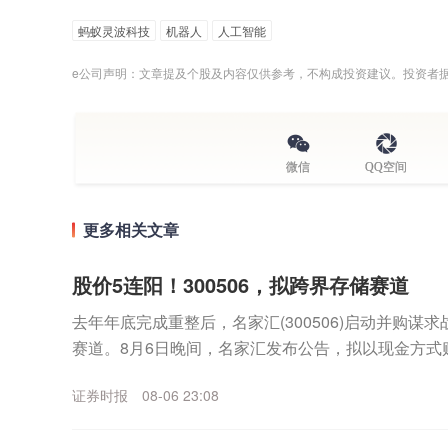
蚂蚁灵波科技
机器人
人工智能
e公司声明：文章提及个股及内容仅供参考，不构成投资建议。投资者
微信
QQ空间
更多相关文章
股价5连阳！300506，拟跨界存储赛道
去年年底完成重整后，名家汇(300506)启动并购谋
赛道。8月6日晚间，名家汇发布公告，拟以现金方式
（以下简称“至誉科技”）不超过26.19%股份，...
证券时报
08-06 23:08