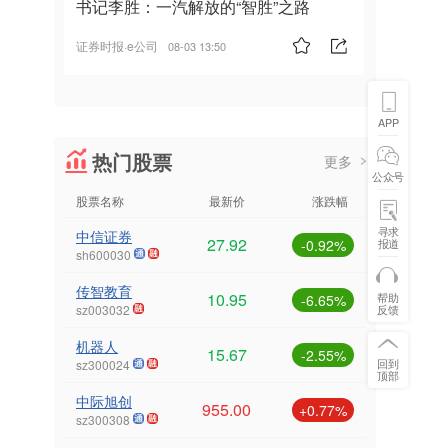
书记李胜：一汽解放的“智胜”之路
证券时报·e公司
08-03 13:50
APP
热门股票
更多
公众号
股票名称
最新价
涨跌幅
寻求
中信证券
27.92
报道
-0.92%
sh600030
传智教育
10.95
帮助
-6.65%
反馈
sz003032
机器人
15.67
-2.55%
回到
sz300024
顶部
中际旭创
955.00
+0.77%
sz300308