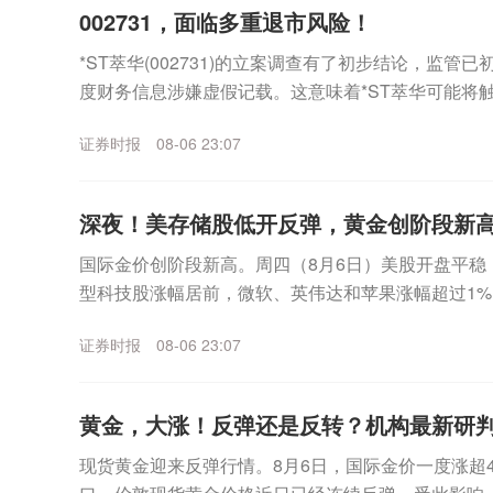
002731，面临多重退市风险！
*ST萃华(002731)的立案调查有了初步结论，监管
度财务信息涉嫌虚假记载。这意味着*ST萃华可能将
外，公司市值也已跌破5亿元上市门槛，市...
证券时报
08-06 23:07
深夜！美存储股低开反弹，黄金创阶段新
国际金价创阶段新高。周四（8月6日）美股开盘平稳
型科技股涨幅居前，微软、英伟达和苹果涨幅超过1%
海力士跌幅一度超过6%，不过盘中该板块企稳拉升，美.
证券时报
08-06 23:07
黄金，大涨！反弹还是反转？机构最新研
现货黄金迎来反弹行情。8月6日，国际金价一度涨超4%