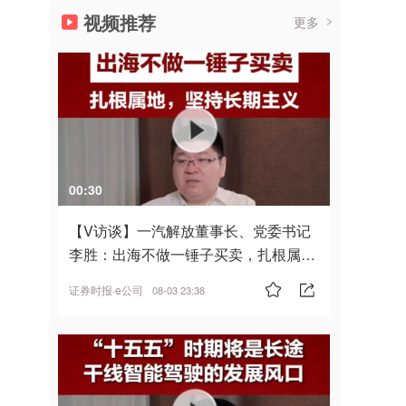
视频推荐
更多
00:30
【V访谈】一汽解放董事长、党委书记
李胜：出海不做一锤子买卖，扎根属
地，坚持长期主义
证券时报·e公司
08-03 23:38