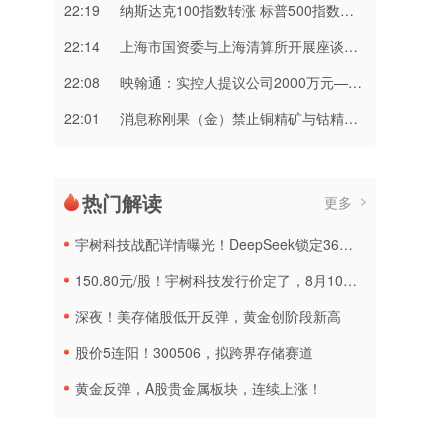
22:19
纳斯达克100指数转涨 标普500指数涨0.2%
22:14
上海市国资委与上海清算所开展座谈交流
22:08
映翰通：实控人提议公司2000万元—3000万元回购股份
22:01
消息称刚果（金）禁止铜精矿与钴精矿出口 上市公司回应
热门解读
更多
宇树科技战配详情曝光！DeepSeek锁定36个月，社保基金多个组合参与
150.80元/股！宇树科技发行价定了，8月10日申购
深夜！美存储股低开反弹，黄金创阶段新高
股价5连阳！300506，拟跨界存储赛道
黄金反弹，A股贵金属板块，连续上涨！