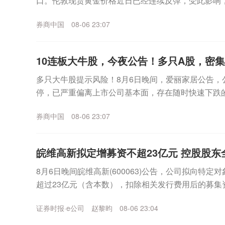
口。伦敦现货黄金价格近日已经连续反弹，受此影响，
日盘中继续冲高，已经逼近930元/克。更早之...
券商中国
08-06 23:07
10连板大牛股，今夜公告！多只A股，密
多只大牛股提示风险！8月6日晚间，爱丽家居公告，
停，已严重偏离上市公司基本面，存在随时快速下跌
上涨，公司可能再次申请停牌核查。同日晚间，博杰股份
券商中国
08-06 23:07
皖维高新拟定增募资不超23亿元 控股股东
8月6日晚间皖维高新(600063)公告，公司拟向特
超过23亿元（含本数），扣除相关发行费用后的募集资
乙烯法功能性聚乙烯醇树脂项目、年产30...
证券时报·e公司
赵黎昀
08-06 23:04