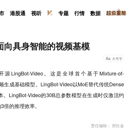
市
港股通
视听
专题
行情
数据
面向具身智能的视频基模
Aa
大号字
Bot-Video。这是全球首个基于Mixture-of-
成基础模型。LingBot-Video以MoE替代传统Dense
ngBot-Video的30B总参数模型在生成时仅激活约
约3倍的推理效率。
责任编辑： 郑灶金