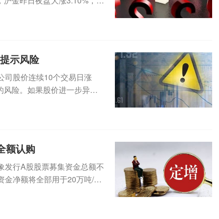
沪金昨日夜盘大涨3.10%，今
集提示风险
公司股价连续10个交易日涨
的风险。如果股价进一步异常
（3...
全额认购
定对象发行A股股票募集资金总额不
金净额将全部用于20万吨/年