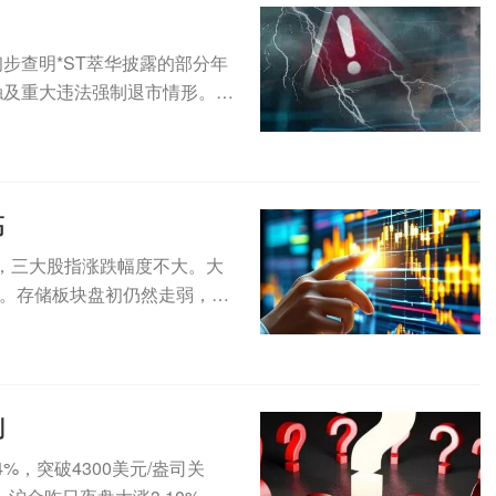
已初步查明*ST萃华披露的部分年
触及重大违法强制退市情形。此
高
，三大股指涨跌幅度不大。大
。存储板块盘初仍然走弱，SK
..
判
，突破4300美元/盎司关