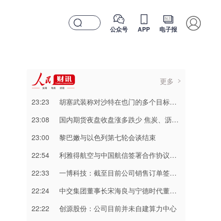
公众号
APP
电子报
更多
23:23
胡塞武装称对沙特在也门的多个目标实施打击
23:08
国内期货夜盘收盘涨多跌少 焦炭、沥青涨超2%
23:00
黎巴嫩与以色列第七轮会谈结束
22:54
利雅得航空与中国航信签署合作协议加强互联互通
22:33
一博科技：截至目前公司销售订单签单金额同比增长超过70%
22:24
中交集团董事长宋海良与宁德时代董事长曾毓群举行会谈
22:22
创源股份：公司目前并未自建算力中心